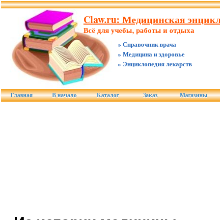
Claw.ru: Медицинская энцик
Всё для учебы, работы и отдыха
» Справочник врача
» Медицина и здоровье
» Энциклопедия лекарств
Главная
В начало
Каталог
Заказ
Магазины