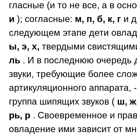
гласные (и то не все, а в ос
и
); согласные:
м, п, б, к, г
и д
следующем этапе дети овлад
ы, э, х,
твердыми свистящим
ль
. И в последнюю очередь 
звуки, требующие более сло
артикуляционного аппарата, -
группа шипящих звуков (
ш, ж
рь, р
. Своевременное и пра
овладение ими зависит от мн