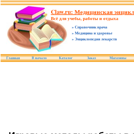
Claw.ru: Медицинская энцик
Всё для учебы, работы и отдыха
» Справочник врача
» Медицина и здоровье
» Энциклопедия лекарств
Главная
В начало
Каталог
Заказ
Магазины