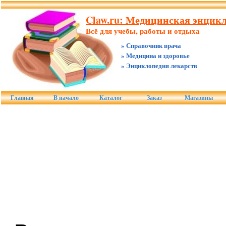
Claw.ru: Медицинская энцик
Всё для учебы, работы и отдыха
» Справочник врача
» Медицина и здоровье
» Энциклопедия лекарств
Главная
В начало
Каталог
Заказ
Магазины