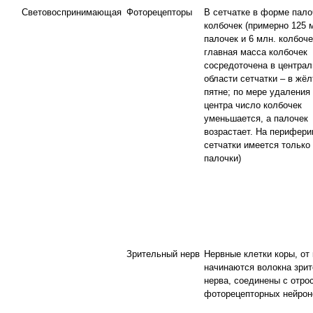
Световоспринимающая
Фоторецепторы
В сетчатке в форме пало
колбочек (примерно 125 
палочек и 6 млн. колбоче
главная масса колбочек
сосредоточена в централ
области сетчатки – в жё
пятне; по мере удаления 
центра число колбочек
уменьшается, а палочек
возрастает. На перифери
сетчатки имеется только
палочки)
Зрительный нерв
Нервные клетки коры, от
начинаются волокна зрит
нерва, соединены с отро
фоторецепторных нейрон