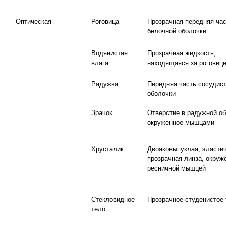
Оптическая
Роговица
Прозрачная передняя час
белочной оболочки
Водянистая
Прозрачная жидкость,
влага
находящаяся за роговиц
Радужка
Передняя часть сосудис
оболочки
Зрачок
Отверстие в радужной об
окруженное мышцами
Хрусталик
Двояковыпуклая, эластич
прозрачная линза, окруж
ресничной мышцей
Стекловидное
Прозрачное студенистое 
тело