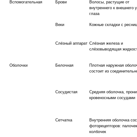
Вспомогательная
Брови
Волосы, растущие от
внутреннего к внешнего у
глаза
Веки
Кожные складки с ресни
Слёзный аппарат
Слёзная железа и
слёзовыводящая жидкос
Оболочки
Белочная
Плотная наружная оболо
состоит из соединительн
Сосудистая
Средняя оболочка, прони
кровеносными сосудами
Сетчатка
Внутренняя оболочка сос
фоторецепторов: палочек
колбочек