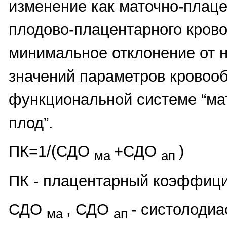
изменение как маточно-плацен
плодово-плацентарного крово
минимальное отклонение от 
значений параметров кровоо
функциональной системе “ма
плод”.
ПК=1/(СДО
+СДО
)
ма
ап
ПК - плацентарный коэффици
СДО
, СДО
- систолодиа
ма
ап