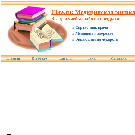
Claw.ru: Медицинская энцик
Всё для учебы, работы и отдыха
» Справочник врача
» Медицина и здоровье
» Энциклопедия лекарств
Главная
В начало
Каталог
Заказ
Магазины