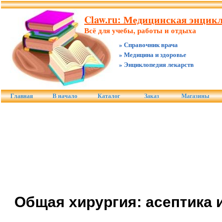
Claw.ru: Медицинская энцикл
Всё для учебы, работы и отдыха
» Справочник врача
» Медицина и здоровье
» Энциклопедия лекарств
Главная
В начало
Каталог
Заказ
Магазины
Общая хирургия: асептика 