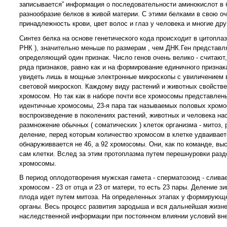
записывается” информация о последовательности аминокислот в б
разнообразие белков в живой материи. С этими белками в свою о
принадлежность крови, цвет волос и глаз у человека и многие друг
Синтез белка на основе генетического кода происходит в цитопла
РНК ), значительно меньше по размерам , чем ДНК.Ген представля
определяющий один признак. Число генов очень велико - считают, 
ряда признаков, равно как и на формирование единичного признак
увидеть лишь в мощные электронные микроскопы с увиличением в 
световой микроскоп. Каждому виду растений и животных свойстве
хромосом. Но так как в наборе почти все хромосомы представлены
идентичные хромосомы, 23-я пара так называемых половых хромосом
воспроизведение в поколениях растений, животных и человека на
размножение обычных ( соматических ) клеток организма - митоз, 
деление, перед которым количество хромосом в клетке удваивает
обнаруживвается не 46, а 92 хромосомы. Они, как по команде, вы
сам клетки. Вслед за этим протоплазма путем перешнуровки разде
хромосомы.
В период оплодотворения мужская гамета - сперматозоид - сливае
хромосом - 23 от отца и 23 от матери, то есть 23 пары. Деление
плода идет путем митоза. На определенных этапах у формирующе
органы. Весь процесс развития зародыша и вся дальнейшая жизнед
наследственной информации при постоянном влиянии условий вне