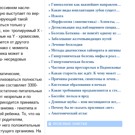
» Гинекология как важнейшее направление в медицине: особенности, лечение, диагностика
ессивном насле-
» Какие виды имплантации зубов существуют?
но выступает по вер-
» Изжога
одирующий такой
» Морфология (лингвистика) - Аспекты, изучаемые морфологией
ться только у
» Детоксикация под наблюдением специалистов
, кон- тролируемый Х -
» Болезнь Боткина - не повезёт одному из ста
ные на Y - хромосоме,
» Заболевание желчевыводящих путей
ется от другого
» Лечение бесплодия
нако с момента
» Методы диагностики гайморита и ангины
века может в
» Гипертоническая болезнь мифы и реальность
ш- несредовых
» Гипертоническая болезнь
» Частные дома престарелых в Подмосковье
» Какая старость вас ждёт. К чему может привести жестокое обращение с ребёнком
матические,
» Причины развития, симптомы и лечение хронического пиелонефрита
ализоваться полностью
» Кистозные образования в почках
ии составляет 3300-
» Какие требования предъявляются к стоматологическому оборудованию?
достаточно питательных
» Бассейн: польза и вред
ет незрелым и по
» Длинные шубы -- ими восхищаются все, но идут они не всем
приходится принимать
» Почему бы не сказать приливам «нет»
низма - генотипа и
» Анатомический атлас
 ребенка. То, что на
т родителям,
ПОЛЕЗНЫЕ ЗАМЕТКИ
у него положительные
стущего организма. На