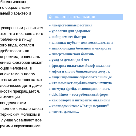
 биологическое,
на с социальными
льный характер и
ПОЛЕЗНЫЕ ПУБЛИКАЦИИ
» лекарственные растения
 ускоренным развитием
» урология для здоровых
ют, что в основе этого
» набираем вес быстро
требление в пищу
» длинные шубы -- ими восхищаются в
ого вида, остался
» энциклопедия болезней и лекарстве
здействовать на
» гипертоническая болезнь
ие режима, рациональ-
» уход за детьми до 4 лет
ленных факторов может
» фридрих вильгельм йозеф шеллинг
юции человека, в
» мфюа и спо по банковскому делу: к
ая система в целом.
» лицензирование образовательной де
развитие человека как
» кто поможет опубликовать научную
еловеческое дитя даже
» зигмунд фрейд. о сновидении часть
чности прекращается.
» ddx fitness - востребованный форм
й изоляции.
» как белорус в интернете миллионы
поведенческим
» каппадокийские \\"отцы церкви\\"
 в полном смысле слова
»
читать дальше...
атеринским молоком и
, лучше усваивают все
 другими окружающими