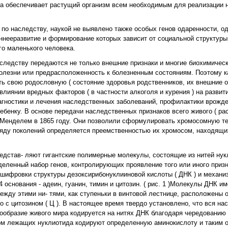
да обеспечивает растущий организм всем необходимым для реализации 
 по наследству, наукой не выявлено также особых генов одаренности, о
ннееразвитие и формирование которых зависит от социальной структуры
го маленького человека.
следству передаются не только внешние признаки и многие биохимическ
е болезни или предрасположенность к болезненным состояниям. Поэтому 
ь свою родословную ( состояние здоровья родственников, их внешние о
влиянии вредных факторов ( в частности алкоголя и курения ) на развит
агностики и лечения наследственных заболеваний, профилактики врожд
бенку. В основе передачи наследственных признаков всего живого ( ра
Г. Менделем в 1865 году. Они позволили сформулировать хромосомную т
ряду поколений определяется преемственностью их хромосом, находящих
дстав- ляют гигантские полимерные молекулы, состоящие из нитей нук
еленный набор генов, контролирующих проявление того или иного приз
сшифровки структуры дезоксирибонуклииновой кислоты ( ДНК ) и механи
 основания - адеин, гуанин, тимин и цитозин. ( рис. 1 )Молекулы ДНК 
жду этими ни- тями, как ступеньки в винтовой лестнице, расположены 
лько с цитозином ( Ц ). В настоящее время твердо установлено, что вся н
нообразие живого мира кодируется на нитях ДНК благодаря чередованию
ядом лежащих нуклиотида кодируют определенную аминокислоту и таким о