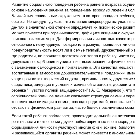
Развитие социального поведения ребенка раннего возраста осуще
основе наблюдения ребенка за поведением взрослых людей и бол
Ближайшим социальным окружением, в которое попадает ребенок, с
сестры. Не следует думать, что влияние микросреды вступает в с
де- тях в значительной степени определяет их психическое разви
мо жет привести при ограниченности, дефиците общения с окружа
психопа- тических черт. Для формирования личностных качеств ре
отношению к нему единую позицию или разную, проявляют ли они 
предупредительность носят ли в семье теплый, дружественный хар
где родители, не проявляя достаточного тепла к ребенку, часто 
допускают оскарбления и униже- ния, высмеивание и физические 
с заниженной самооценкой и притязаниями. Эти качества мешают 
воспитанные в атмосфере доброжелательности и поддержки, имеют
чаще проявляют творческий подход , оригинальность, дружеские
сверстники, живущие в условиях излишней строгости, дефицита т
ребенка “ чувство полной защищенности” ( А. С. Макаренко ), что 
особенностей большое влияние оказывает структура семьи и хар
конфликтные ситуации в семье, разводы родителей, воспитание “ 
отстают в физическом раз- витии, часто болеют различными сома
Если такой ребенок заболевает, происходит дальнейшая астенизац
реактивности в отношении других неблагоприятных внешнесредов
формирования личности участвуют многие физичес- кие, биологи
и развивающийся организм ребенка может привести к аномальному