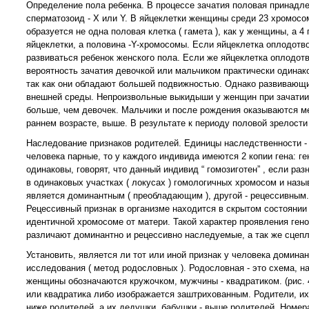
Определение пола ребенка. В процессе зачатия половая принадл
сперматозоид - Х или Y. В яйцеклетки женщины среди 23 хромосо
образуется не одна половая клетка ( гамета ), как у женщины, а 4
яйцеклетки, а половина -Y-хромосомы. Если яйцеклетка оплодотв
развиваться ребенок женского пола. Если же яйцеклетка оплодотв
вероятность зачатия девочкой или мальчиком практически одинак
так как они обладают большей подвижностью. Однако развивающи
внешней среды. Непроизвольные выкидыши у женщин при зачатии 
больше, чем девочек. Мальчики и после рождения оказываются ме
раннем возрасте, выше. В результате к периоду половой зрелост
Наследование признаков родителей. Единицы наследственности - 
человека парные, то у каждого индивида имеются 2 копии гена: ге
одинаковы, говорят, что данный индивид “ гомозиготен” , если раз
в одинаковых участках ( локусах ) гомологичных хромосом и наз
является доминантным ( преобладающим ), другой - рецессивным. 
Рецессивный признак в организме находится в скрытом состоянии и
идентичной хромосоме от матери. Такой характер проявления ген
различают доминантно и рецессивно наследуемые, а так же сцеп
Установить, является ли тот или иной признак у человека домина
исследования ( метод родословных ). Родословная - это схема, 
женщины обозначаются кружочком, мужчины - квадратиком. (рис. 
или квадратика либо изображается заштрихованным. Родители, их 
ниже родителей, а их дедушки, бабушки - выше родителей. Номер