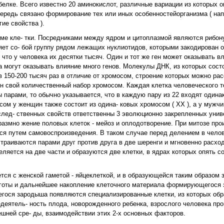
елке. Всего известно 20 аминокислот, различные вариации из которых 
чередь связано формирование тех или иных особенностейорганизма ( на
ие свойства ).
зме кле- тки. Посредниками между ядром и цитоплазмой являются рибону
ет со- бой группу рядом лежащих нуклиотидов, которыми закодирован од
что у человека их десятки тысяч. Один и тот же ген может оказывать вл
а могут оказывать влияние много генов. Молекулы ДНК, из которых сост
150-200 тысяч раз в отличие от хромосом, строение которых можно ра
н свой количественный набор хромосом. Каждая клетка человеческого т
 парами, то обычно указывается, что в каждую пару из 22 входят одина
 у женщин также состоит из одина- ковых хромосом ( ХХ ), а у мужчин ( 
след- ственных свойств ответственны 3 эволюционно закрепленных унив
размно жение половых клеток - мейоз и оплодотворение. При митозе про
ся путем самовоспроизведения. В таком случае перед делением в челов
страиваются парами друг против друга в две шеренги и мгновенно расхо
ляется на две части и образуются две клетки, в ядрах которых опять с
тся с женской гаметой - яйцеклеткой, и в образующейся таким образом з
 зиготы и дальнейшее накопление клеточного материала формирующегося 
гося зародыша появляются специализированные клетки, из которых обра
еятель- ность плода, новорожденного ребенка, взрослого человека про
шней сре- ды, взаимодействии этих 2-х основных факторов.