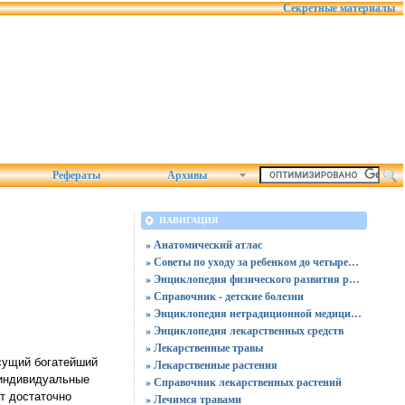
Секретные материалы
Рефераты
Архивы
НАВИГАЦИЯ
» Анатомический атлас
» Советы по уходу за ребенком до четырех лет
» Энциклопедия физического развития ребенка
» Справочник - детские болезни
» Энциклопедия нетрадиционной медицины
» Энциклопедия лекарственных средств
» Лекарственные травы
исущий богатейший
» Лекарственные растения
 индивидуальные
» Справочник лекарственных растений
т достаточно
» Лечимся травами