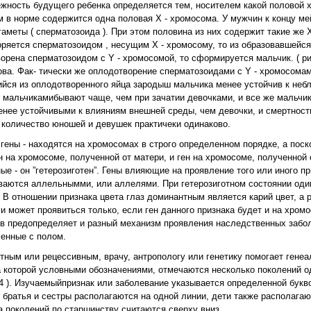
ежность будущего ребенка определяется тем, носителем какой половой
м в норме содержится одна половая Х - хромосома. У мужчин к концу ме
 гаметы ( сперматозоида ). При этом половина из них содержит такие же 
оряется сперматозоидом , несущим Х - хромосому, то из образовавшейся
орена сперматозоидом с Y - хромосомой, то сформируется мальчик. ( рис
ова. Фак- тически же оплодотворение сперматозоидами с Y - хромосома
йся из оплодотворенного яйца зародыш мальчика менее устойчив к неб
мальчикамибывают чаще, чем при зачатии девочками, и все же мальчик
нее устойчивыми к влияниям внешней среды, чем девочки, и смертность
и количество юношей и девушек практичеки одинаково.
гены - находятся на хромосомах в строго определенном порядке, а пос
н на хромосоме, полученной от матери, и ген на хромосоме, полученной о
ные - он ”гетерозиготен”. Гены влияющие на проявление того или иного п
ываются аллельнымми, или аллелями. При гетерозиготном состоянии оди
В отношении признака цвета глаз доминантным является карий цвет, а р
 может проявиться только, если ген данного признака будет и на хромо
ов предопределяет и разный механизм проявления наследственных забо
ленные с полом.
нтным или рецессивным, врачу, антропологу или генетику помогает гене
на которой условными обозначениями, отмечаются несколько поколений о
4 ). Изучаемыйпризнак или заболевание указывается определенной букв
братья и сестры располагаются на одной линии, дети также располагают
а поколений по старшинству считаются сверху вниз.