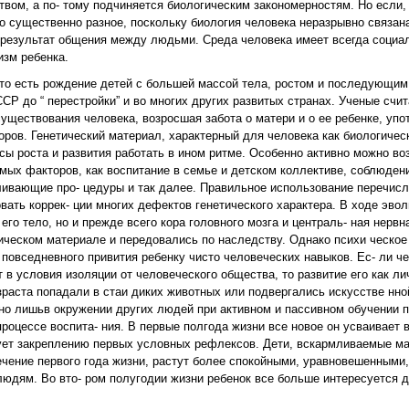
вом, а по- тому подчиняется биологическим закономерностям. Но если,
оно существенно разное, поскольку биология человека неразрывно связа
 результат общения между людьми. Среда человека имеет всегда социа
изм ребенка.
то есть рождение детей с большей массой тела, ростом и последующим
СР до “ перестройки” и во многих других развитых странах. Ученые счита
ществования человека, возросшая забота о матери и о ее ребенке, упо
ров. Генетический материал, характерный для человека как биологическ
 роста и развития работать в ином ритме. Особенно активно можно во
ых факторов, как воспитание в семье и детском коллективе, соблюден
аливающие про- цедуры и так далее. Правильное использование перечис
вать коррек- ции многих дефектов генетического характера. В ходе эвол
го тело, но и прежде всего кора головного мозга и централь- ная нервн
ическом материале и передовались по наследству. Однако психи ческое 
 повседневного привития ребенку чисто человеческих навыков. Ес- ли ч
в условия изоляции от человеческого общества, то развитие его как ли
озраста попадали в стаи диких животных или подвергались искусстве нно
жно лишьв окружении других людей при активном и пассивном обучении 
роцессе воспита- ния. В первые полгода жизни все новое он усваивает
ует закреплению первых условных рефлексов. Дети, вскармливаемые м
чение первого года жизни, растут более спокойными, уравновешенными
м людям. Во вто- ром полугодии жизни ребенок все больше интересуется