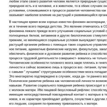
любом этапе своего развития человек является природным сущест
природное есть и в человеке, и в животном, то в обоих случаях 
условиями, сложившимися в процессе развития человечества как
оказывает наиболее влияние на растущий и развивающийся орган
В настоящее время всем хорошо известен феномен акселерации, 
их в течение всего периода детства. Это явление отмечалось в СС
феномена лежало прежде всего улучшение социальных условий су
полноценных белков, витаминов и других биологических стимулято
прежним, но меняющиеся социальные условия вынуждают процессы
растущий организм ребенка с помощью таких социально управляем
ное питание, адекватные физические нагрузки, физкультура, зак
обеспечить физическое и духовное развитие ребенка и способство
процессе трудовой деятельности совершенст- вовалось не только е
Человеческие особенности головного мозга закре плялись в генет
личности и сейчас возможно лишь в процессе вос- питания, путем
с самыми “ лучшими” структурными особенностями мозга попадает 
Это многократно подтверждено в случаях, когда де- ти раннего в
Психическое развитие ребенка как человеческой личности возмо
навыкам. Развитие социального поведения ребенка происходит в п
с молоком матери. Ибо пищевой безусловный рефлекс способств
имеющие непосредственный повседневный контакт с матерью в те
новое, в их характере преобладает доброта, cочувствие к други
его людьми, сохраняя по-прежнему привязанность к матери.