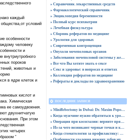
наследственного
» Справочник лекарственных средств
» Фармакологический справочник
» Энциклопедия беременности
днако каждый
» Полный курс психиатрии
 общества,от условий
» Лечебная физкультура
» Сборник рефератов по медицине
ие особенности
» Урология для здоровых
каждому человеку
» Современная контроцепция
собенности и
» Опухоли мочеполовых органов
ие внутриутробного
» Заболевания мочеполовой системы у женщин
енных пороков
» Все что Вы хотите знать о сексе
стений, животных и
» Секс и здоровье: в вопросах и ответах
еорию
» Коллекция рефератов по медицине
ся в ядре клеток и
» Рефераты и доклады по здравоохранению
лииновых кислот и
нака. Химическая
ПОСЛЕДНИЕ ЗАПИСИ
зма ее самоудвоения.
» Miniflebectomy in Dubai: Dr. Maxim Popovtsev
имеют двухнитчатую
» Когда мужчине нужно обратиться к урологу: симптомы и диагностика
основания. При этом
» Операция при косоглазии: верните прямой и уверенный взгляд
аследственная
» Из-за чего возникают черные точки и каким образом их устранить?
 этих четырех
» Когда стоматология за профилактику: почему NOVIKOVSKI выступает против сахара
бразом “
» Особенности удаления нижних зубов мудрости: показания и процесс операции