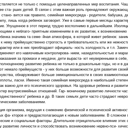
ствляется не только с помощью целенаправленных мер воспитания. Чащ
ее ста- рших детей. В связи с этим важная роль пренадлежит окружаю
тано- вится как правило, семейная микросреда - родители, бабушка, д
илу, лишь когда ребенок заговорит. Уже в самые первые месяцы характе
тие. Упущенное в этот период трудно восполнимо в дальнейшем. Изоляц
ющими к неблаго- приятным изменениям в их развитии, к возникновению
бенка значима та семе- йная атмосфера, в которой живет ребенок: зани
к нему преймущественно строгость и требовательность или же нежност
актер или в них преобладают официаль- ность холодность и т.п. Замече
подменяют его навязчивым контролирова- нием, назидательностью и мара
наказания за промахи и неудачи, дети выраста- ют неуверенными в себе
полноценному развитию ребенка не только в дошкольные годы, но и в д
 немало преймуществ - у них больше возможности для развития своей 
 чувства, обнаруживают больше эммоциональности в своих взаимоотнош
еплоты, ласки. Именно такая семейная микросреда в наибольшей степен
так важно для его психического здоровья. На здоровье ребенка и развит
актер внутрисемейных отношений. Гар- моничному развитию личности ч
единственного” ребенка и др. В таких семьях дети часто страдают невро
тическими заболеваниями.
ия организма, ведущая к снижению физической и психической активност
ых фа- кторов и предрасполагающая к новым заболеваниям. В сложном 
ческие и социальные факторы. Длительное отрицательное влияние этих 
 развитию личности и способствовать возникновению нервно-пси- хичес