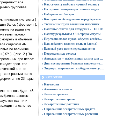
определяют все
» Как студенту выбрать лучший сервис учебной помощи и не ошибиться
пример групповая
» На страже температуры: почему медицинские холодильники незаменимы в здравоохранении?
» Набираем вес быстро
» Как пройти обследование перед беременностью
клииновые кис- лоты (
» Увеличение груди в клинике пластической хирургии
ин белок ( фер мент ),
» Полезные советы для похудения - ТОП 10
ияние на разви тие
» Почему результаты УЗИ сердца могут меняться от состояния человека и что это говорит о работе сердечной мышцы
оят гены, можно
» Пересадка волос и усов: обсудим особенности данной процедуры
ссмотреть в обычный
» Как добавить волосам силы и блеска?
ела содержит 46
» Базовый уход после пересадки волос
ковые по величине
» Поврежденные волосы
ХY ). ( рис. 2 ) За
» Аквадоктор -- эффективная химия для чистки бассейнов
ерсальных про цесса:
» Диагностирование больных неврологическими болезнями и расстройствами в Краснодаре
исходит прос- тое
» Эндопротезирование тазобедренного сустава в клинике "Кураре Хирургия"
ечечской клетке
дятся к разным полю-
КАТЕГОРИИ
одержится по 23 пары
» Категории
» Анатомия и атласы
иготе вновь будет 46
» Лечение травами
эмбриона, а затем
» Лекарственные травы
зуются тка- ни и
» Лекарственные растения
исходят на осно- ве
» Справочник лекарственных средств
» Справочник лекарственных растений