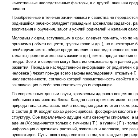
качественные наследственные факторы, а с другой, внешняя сре
начала.
Приобретенные в течение жизни навыки и свойства не передаются
родившийся ребенок обладает громадным арсеналом задатков, ра
воспитания и обучения, забот и усилий родителей и желания само
Молодым людям, вступающим в брак, следует помнить, что по на
организма ( обмен веществ, группы крови и др. ), но и некоторы
необходимо иметь общие представления о наследственности, знат
таланты,продолжительность жизни и др.), иметь представления о 
плода. Все эти сведения могут быть использованы для ранней ди
развития. Передача наследственной информации от родителей к ре
человека ) лежат прежде всего законы наследования, открытые 
наследственности, согласно которой преемственность свойств в 
заключающих в себе всю генетическую информацию.
По современным данным науки, хромосомы ядерного вещества пре
небольшого количества белка. Каждая пара хромосом имеет опред
природа гена стала известной в последние десятилетия после ра
В состав ДНК входят сахар дезоксирибоза, фосфорная кислота и 4
структуру. Обе параллельно идущие нити свернуты спиралью, а ме
аде ин (А)соединяется только с тимином ( Т ), а гуанин ( Г ) - то
информация о признаках растений, животных и человека, все раз
нуклиотидов. Суть такого кода состоит в том, что каждые три р