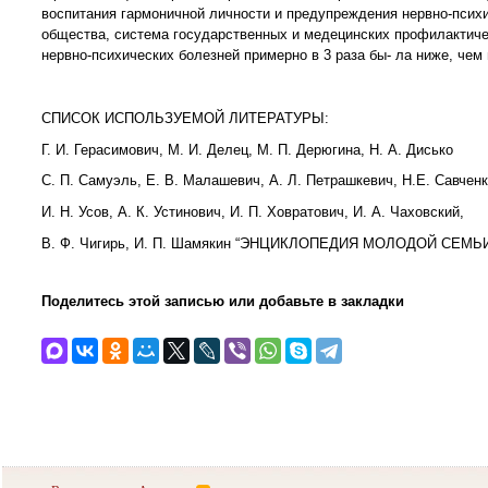
воспитания гармоничной личности и предупреждения нервно-психи
общества, система государственных и медецинских профилактиче
нервно-психических болезней примерно в 3 раза бы- ла ниже, чем
СПИСОК ИСПОЛЬЗУЕМОЙ ЛИТЕРАТУРЫ:
Г. И. Герасимович, М. И. Делец, М. П. Дерюгина, Н. А. Дисько
С. П. Самуэль, Е. В. Малашевич, А. Л. Петрашкевич, Н.Е. Савченк
И. Н. Усов, А. К. Устинович, И. П. Ховратович, И. А. Чаховский,
В. Ф. Чигирь, И. П. Шамякин “ЭНЦИКЛОПЕДИЯ МОЛОДОЙ СЕМЬИ”
Поделитесь этой записью или добавьте в закладки