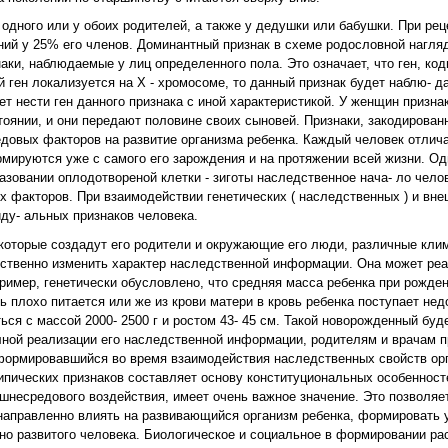
одного или у обоих родителей, а также у дедушки или бабушки. При рец
ний у 25% его членов. Доминантный признак в схеме родословной нагляд
знаки, наблюдаемые у лиц определенного пола. Это означает, что ген, к
 ген локализуется на Х - хромосоме, то данный признак будет наблю- да
ет нести ген данного признака с иной характеристикой. У женщин признак
тоянии, и они передают половине своих сыновей. Признаки, закодирован
овых факторов на развитие организма ребенка. Каждый человек отлича
рмируются уже с самого его зарождения и на протяжении всей жизни. Од
разовании оплодотвореной клетки - зиготы наследственное нача- ло чело
 факторов. При взаимодействии генетических ( наследственных ) и вне
ду- альных признаков человека.
которые создадут его родители и окружающие его люди, различные кли
ственно изменить характер наследственной информации. Она может ре
пример, генетически обусловлено, что средняя масса ребенка при рожден
ть плохо питается или же из крови матери в кровь ребенка поступает не
ься с массой 2000- 2500 г и ростом 43- 45 см. Такой новорожденный буд
лной реализации его наследственной информации, родителям и врачам 
формировавшийся во время взаимодействия наследственных свойств орга
ических признаков составляет основу конституциональных особенностей
несредового воздействия, имеет очень важное значение. Это позволяе
направленно влиять на развивающийся организм ребенка, формировать 
но развитого человека. Биологическое и социальное в формировании ра