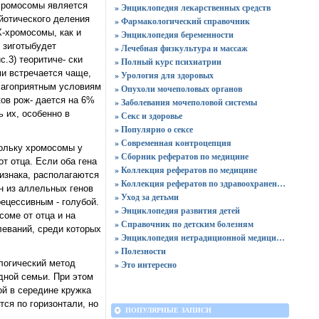
 хромосомы является
» Энциклопедия лекарственных средств
йотического деления
» Фармакологический справочник
Х-хромосомы, как и
» Энциклопедия беременности
 зиготыбудет
» Лечебная физкультура и массаж
.3) теоритиче- ски
» Полный курс психиатрии
ми встречается чаще,
» Урология для здоровых
лагоприятным условиям
» Опухоли мочеполовых органов
ов рож- дается на 6%
» Заболевания мочеполовой системы
 их, особенно в
» Секс и здоровье
» Популярно о сексе
» Современная контроцепция
кольку хромосомы у
» Сборник рефератов по медицине
т отца. Если оба гена
» Коллекция рефератов по медицине
ризнака, располагаются
» Коллекция рефератов по здравоохранению
н из аллельных генов
» Уход за детьми
ецессивным - голубой.
» Энциклопедия развития детей
соме от отца и на
» Справочник по детским болезням
леваний, среди которых
» Энциклопедия нетрадиционной медицины
» Полезности
алогический метод
» Это интересно
дной семьи. При этом
ой в середине кружка
ся по горизонтали, но
ПОПУЛЯРНЫЕ ЗАПИСИ