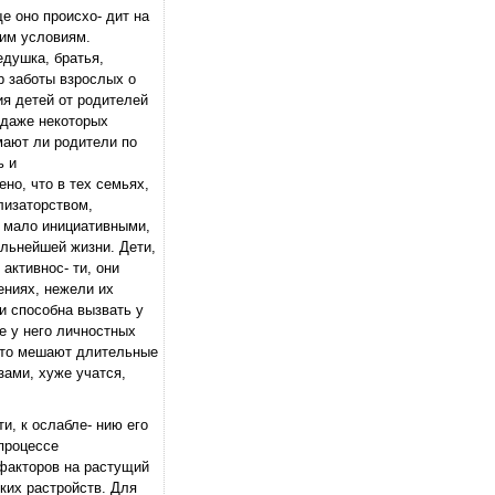
е оно происхо- дит на
щим условиям.
едушка, братья,
р заботы взрослых о
ия детей от родителей
 даже некоторых
мают ли родители по
ь и
но, что в тех семьях,
лизаторством,
, мало инициативными,
альнейшей жизни. Дети,
активнос- ти, они
ениях, нежели их
и способна вызвать у
ие у него личностных
асто мешают длительные
зами, хуже учатся,
и, к ослабле- нию его
процессе
факторов на растущий
ких растройств. Для