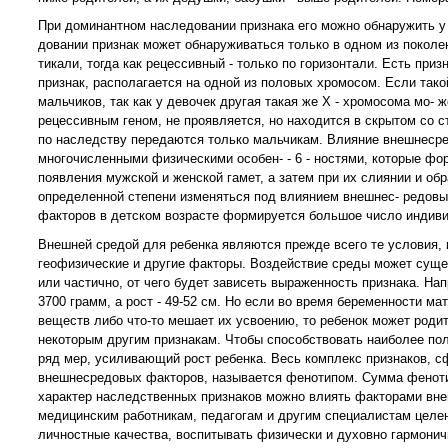
При доминантном наследовании признака его можно обнаружить у 
довании признак может обнаруживаться только в одном из поколе
тикали, тогда как рецессивный - только по горизонтали. Есть при
признак, располагается на одной из половых хромосом. Если такой
мальчиков, так как у девочек другая такая же Х - хромосома мо- ж
рецессивным геном, не проявляется, но находится в скрытом со с
по наследству передаются только мальчикам. Влияние внешнесред
многочисленными физическими особен- - 6 - ностями, которые фо
появления мужской и женской гамет, а затем при их слиянии и об
определенной степени изменяться под влиянием внешнес- редовых
факторов в детском возрасте формируется большое число индиви
Внешней средой для ребенка являются прежде всего те условия, 
геофизические и другие факторы. Воздействие среды может суще
или частично, от чего будет зависеть выраженность признака. На
3700 грамм, а рост - 49-52 см. Но если во время беременности ма
веществ либо что-то мешает их усвоению, то ребенок может родит
некоторым другим признакам. Чтобы способствовать наиболее по
ряд мер, усиливающий рост ребенка. Весь комплекс признаков, с
внешнесредовых факторов, называется фенотипом. Сумма фенотип
характер наследственных признаков можно влиять факторами внеш
медицинским работникам, педагогам и другим специалистам целе
личностные качества, воспитывать физически и духовно гармонич