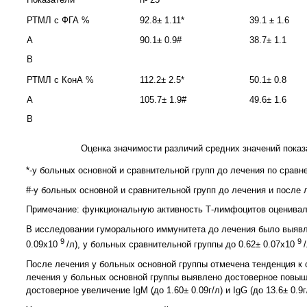
РТМЛ с ФГА %
92.8± 1.11*
39.1 ± 1.6
А
90.1± 0.9#
38.7± 1.1
В
РТМЛ с КонА %
112.2± 2.5*
50.1± 0.8
А
105.7± 1.9#
49.6± 1.6
В
Оценка значимости различий средних значений показ
*-у больных основной и сравнительной групп до лечения по сравне
#-у больных основной и сравнительной групп до лечения и после л
Примечание: функциональную активность Т-лимфоцитов оценивали
В исследовании гуморального иммунитета до лечения было выявл
9
9
0.09х10
/л), у больных сравнительной группы до 0.62± 0.07х10
После лечения у больных основной группы отмечена тенденция к 
лечения у больных основной группы выявлено достоверное повышени
достоверное увеличение IgM (до 1.60± 0.09г/л) и IgG (до 13.6± 0.9г