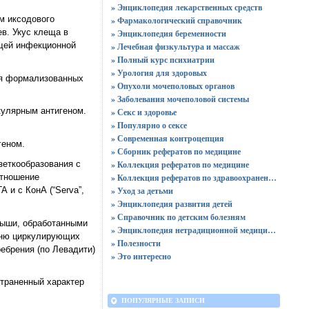
» Энциклопедия лекарственных средств
м иксодового
» Фармакологический справочник
ев. Укус клеща в
» Энциклопедия беременности
щей инфекционной
» Лечебная физкультура и массаж
» Полный курс психиатрии
» Урология для здоровых
ия формализованных
» Опухоли мочеполовых органов
» Заболевания мочеполовой системы
улярным антигеном.
» Секс и здоровье
» Популярно о сексе
» Современная контроцепция
геном.
» Сборник рефератов по медицине
зеткообразования с
» Коллекция рефератов по медицине
отношение
» Коллекция рефератов по здравоохранению
 и с КонА (“Serva”,
» Уход за детьми
» Энциклопедия развития детей
» Справочник по детским болезням
мыши, обработанными
» Энциклопедия нетрадиционной медицины
вню циркулирующих
» Полезности
ебрения (по Левадити)
» Это интересно
траненный характер
ПОПУЛЯРНЫЕ ЗАПИСИ