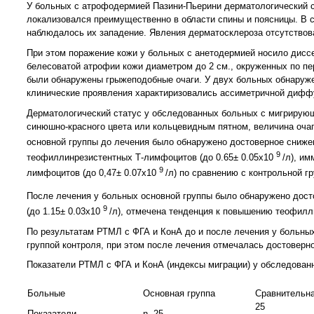
У больных с атрофодермией Пазини-Пьерини дерматологический с
локализовался преимущественно в области спины и поясницы. В с
наблюдалось их западение. Явления дерматосклероза отсутствов
При этом поражение кожи у больных с анетодермией носило дисс
белесоватой атрофии кожи диаметром до 2 см., окруженных по п
были обнаружены грыжеподобные очаги. У двух больных обнаруж
клинические проявления характиризовались ассиметричной диффу
Дерматологический статус у обследованных больных с мигрирующ
синюшно-красного цвета или кольцевидным пятном, величина очаг
основной группы до лечения было обнаружено достоверное сниже
9
теофиллинрезистентных Т-лимфоцитов (до 0.65± 0.05х10
/л), и
9
лимфоцитов (до 0,47± 0.07х10
/л) по сравнению с контрольной гр
После лечения у больных основной группы было обнаружено дост
9
(до 1.15± 0.03х10
/л), отмечена тенденция к повышению теофил
По результатам РТМЛ с ФГА и КонА до и после лечения у больны
группой контроля, при этом после лечения отмечалась достоверно
Показатели РТМЛ с ФГА и КонА (индексы миграции) у обследованн
Больные
Основная группа
Сравнительна
25
Показатели
n- 25