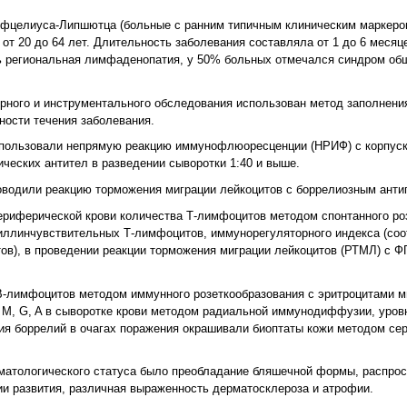
Афцелиуса-Липшютца (больные с ранним типичным клиническим маркеро
от 20 до 64 лет. Длительность заболевания составляла от 1 до 6 месяц
ь региональная лимфаденопатия, у 50% больных отмечался синдром об
орного и инструментального обследования использован метод заполнен
нности течения заболевания.
спользовали непрямую реакцию иммунофлюоресценции (НРИФ) с корпуск
еских антител в разведении сыворотки 1:40 и выше.
водили реакцию торможения миграции лейкоцитов с боррелиозным анти
риферической крови количества Т-лимфоцитов методом спонтанного ро
иллинчувствительных Т-лимфоцитов, иммунорегуляторного индекса (со
, в проведении реакции торможения миграции лейкоцитов (РТМЛ) с ФГА
В-лимфоцитов методом иммунного розеткообразования с эритроцитами 
 М, G, A в сыворотке крови методом радиальной иммунодиффузии, уро
ия боррелий в очагах поражения окрашивали биоптаты кожи методом сер
матологического статуса было преобладание бляшечной формы, распрос
ии развития, различная выраженность дерматосклероза и атрофии.