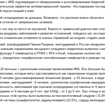
ожи с ИКБ подтверждается обнаружением и культивированием боррелий 
жительным эффектом антибактериальной терапии.. Исследования послед
й персистенцией в коже.
й склеродермии не доказана. Возможно, эти различия можно объяснить 
в отличие от американских штаммов.
 сих пор остается не изученной. Важность правильной диагностики эти
ее рецидивы заболеваний и развитие осложнений, побудило нас исследо
ить клинические особенности кожных поражений на поздних стадиях разв
мией, атрофодермией Пазини-Пьерини, анетодермией в России обнаруже
ми кожными поражениями иксодового клещевого боррелиоза выявлено сн
функции Т-лимфоцитов в РТМЛ с ФГА и КонА, повышение количества
A, определена специфическая сенсибилизация лимфоцитов в реакции то
 120 больных с различными кожными проявлениями ИКБ. Все больные бы
матозами, которые могут рассматриваться как характерные поздние про
 человек (диссеминированная бляшечная форма - у 43 больных, в виде 
человек, анетодермией - 9 человек, хроническим атрофическим акродерма
тельность заболевания при очаговой склеродермии составляла от 6 месяц
дермии от 6 месяцев до 6 лет, при ХААД – от 2 до 6 лет. Укус клеща в 
ольных этой группы были выявлены астено-вегетативный синдром ( 31,9%
ной системы (энцефалопатия, радикулоневрит) (12,5%), сердца (миокарди