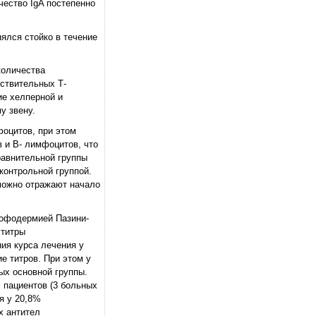
чество IgA постепенно
ялся стойко в течение
количества
ствительных Т-
ие хелперной и
у звену.
оцитов, при этом
 и В- лимфоцитов, что
авнительной группы
контрольной группой.
можно отражают начало
рофодермией Пазини-
 титры
ия курса лечения у
е титров. При этом у
ых основной группы.
 пациентов (3 больных
я у 20,8%
х антител