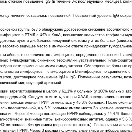
сь стойкое повышение IgG (в течение 3-х последующих месяцев), коли
 концу лечения оставалась повышенной. Повышенный уровень IgG сохран
х основной группы было обнаружено достоверное снижение абсолютного 
имфоцитов в РТМЛ с ФГА и КонА, повышение количества теофиллинчув
идетельствуют о дисбалансе иммунной системы у этих больных (снижен
е вероятно ведущее место в иммунном ответе принадлежит гуморальном
ным абсолютное количество лимфоцитов, определено повышение Т-лимф
тных Т-лимфоцитов, снижению теофиллинчувствительных Т-лимфоцитов
сообразности применения иммуномодуляторов. Обследование больных ср
оличества лимфоцитов, Т-лимфоцитов и В-лимфоцитов по сравнению с 
цитов, достоверное повышение IgM и IgG. Полученные результаты, воз
ронической мигрирующей эритемой.
акции зарегистрированы в целом у 61,1% у больных (у 100% больных ат
клеродермией). Следует отметить, что при ХААД определялись высокие
лечения положительная НРИФ отмечалась у 45,8% больных. После окончан
ь положительной, а у 5 % больных имело место 2-х кратное нарастани
евания. Через 3 месяца негативация НРИФ наблюдалась у 44,4 % больн
агностически значимые титры антиборрелиозных антител, однако у 5,6 %
Ф оставалась без динамики (серорезистентность). По окончании лечени
тельная НРИФ. Через 3 месяца положительные титры антиборрелиозны