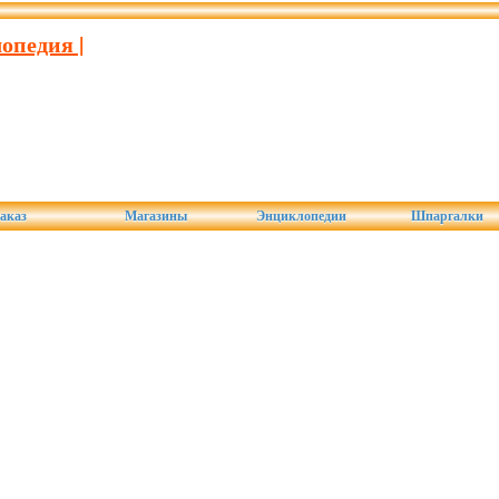
опедия |
аказ
Магазины
Энциклопедии
Шпаргалки