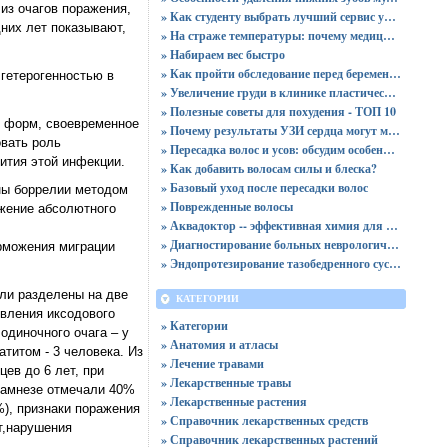
из очагов поражения,
» Как студенту выбрать лучший сервис учебной помощи и не ошибиться
них лет показывают,
» На страже температуры: почему медицинские холодильники незаменимы в здравоохранении?
» Набираем вес быстро
» Как пройти обследование перед беременностью
гетерогенностью в
» Увеличение груди в клинике пластической хирургии
» Полезные советы для похудения - ТОП 10
х форм, своевременное
» Почему результаты УЗИ сердца могут меняться от состояния человека и что это говорит о работе сердечной мышцы
вать роль
» Пересадка волос и усов: обсудим особенности данной процедуры
ития этой инфекции.
» Как добавить волосам силы и блеска?
» Базовый уход после пересадки волос
ны боррелии методом
» Поврежденные волосы
ижение абсолютного
» Аквадоктор -- эффективная химия для чистки бассейнов
» Диагностирование больных неврологическими болезнями и расстройствами в Краснодаре
рможения миграции
» Эндопротезирование тазобедренного сустава в клинике "Кураре Хирургия"
ли разделены на две
КАТЕГОРИИ
явления иксодового
» Категории
одиночного очага – у
» Анатомия и атласы
титом - 3 человека. Из
» Лечение травами
ев до 6 лет, при
» Лекарственные травы
анамнезе отмечали 40%
» Лекарственные растения
), признаки поражения
» Справочник лекарственных средств
т,нарушения
» Справочник лекарственных растений