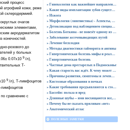
еский процесс
» Гинекология как важнейшее направление в медицине: особенности, лечение, диагностика
ой атрофией кожи, реже
» Какие виды имплантации зубов существуют?
ой склеродермией.
» Изжога
» Морфология (лингвистика) - Аспекты, изучаемые морфологией
округлых очагов
» Детоксикация под наблюдением специалистов
ческими элементами,
» Болезнь Боткина - не повезёт одному из ста
еским акродерматитом
» Заболевание желчевыводящих путей
з конечностей.
» Лечение бесплодия
дно-розового до
» Методы диагностики гайморита и ангины
зателей у больных
» Гипертоническая болезнь мифы и реальность
9
.06± 0.07х10
/л),
» Гипертоническая болезнь
» Частные дома престарелых в Подмосковье
ствительных Т-
» Какая старость вас ждёт. К чему может привести жестокое обращение с ребёнком
» Причины развития, симптомы и лечение хронического пиелонефрита
9
8х10
/л), Т-лимфоцитов
» Кистозные образования в почках
» Какие требования предъявляются к стоматологическому оборудованию?
Т-лимфоцитов
» Бассейн: польза и вред
 по сравнению с
» Длинные шубы -- ими восхищаются все, но идут они не всем
» Почему бы не сказать приливам «нет»
» Анатомический атлас
ПОЛЕЗНЫЕ ЗАМЕТКИ