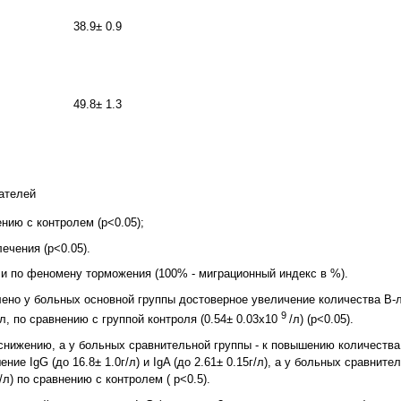
38.9± 0.9
49.8± 1.3
ателей
нию с контролем (p<0.05);
ечения (p<0.05).
 по феномену торможения (100% - миграционный индекс в %).
ено у больных основной группы достоверное увеличение количества В-
9
/л, по сравнению с группой контроля (0.54± 0.03х10
/л) (p<0.05).
снижению, а у больных сравнительной группы - к повышению количеств
е IgG (до 16.8± 1.0г/л) и IgA (до 2.61± 0.15г/л), а у больных сравните
/л) по сравнению с контролем ( p<0.5).