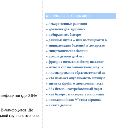
ПОЛЕЗНЫЕ ПУБЛИКАЦИИ
» лекарственные растения
» урология для здоровых
» набираем вес быстро
» длинные шубы -- ими восхищаются в
» энциклопедия болезней и лекарстве
» гипертоническая болезнь
» уход за детьми до 4 лет
» фридрих вильгельм йозеф шеллинг
» мфюа и спо по банковскому делу: к
» лицензирование образовательной де
» кто поможет опубликовать научную
» зигмунд фрейд. о сновидении часть
» ddx fitness - востребованный форм
» как белорус в интернете миллионы
лимфоцитов (до 0.64±
» каппадокийские \\"отцы церкви\\"
»
читать дальше...
а В-лимфоцитов. До
льной группы отмечено