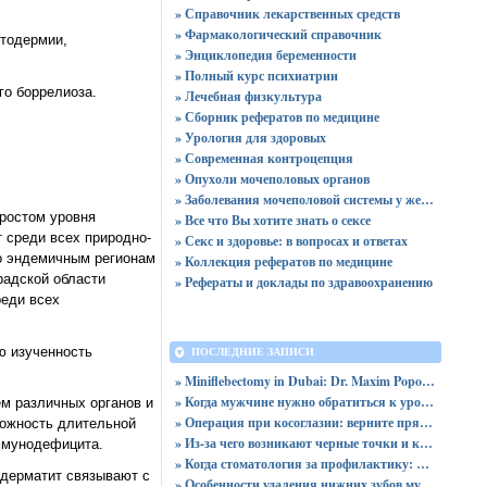
» Справочник лекарственных средств
» Фармакологический справочник
етодермии,
» Энциклопедия беременности
» Полный курс психиатрии
го боррелиоза.
» Лечебная физкультура
» Сборник рефератов по медицине
» Урология для здоровых
» Современная контроцепция
» Опухоли мочеполовых органов
» Заболевания мочеполовой системы у женщин
ростом уровня
» Все что Вы хотите знать о сексе
 среди всех природно-
» Секс и здоровье: в вопросах и ответах
ко эндемичным регионам
» Коллекция рефератов по медицине
радской области
» Рефераты и доклады по здравоохранению
реди всех
ю изученность
ПОСЛЕДНИЕ ЗАПИСИ
» Miniflebectomy in Dubai: Dr. Maxim Popovtsev
» Когда мужчине нужно обратиться к урологу: симптомы и диагностика
м различных органов и
» Операция при косоглазии: верните прямой и уверенный взгляд
можность длительной
» Из-за чего возникают черные точки и каким образом их устранить?
иммунодефицита.
» Когда стоматология за профилактику: почему NOVIKOVSKI выступает против сахара
одерматит связывают с
» Особенности удаления нижних зубов мудрости: показания и процесс операции