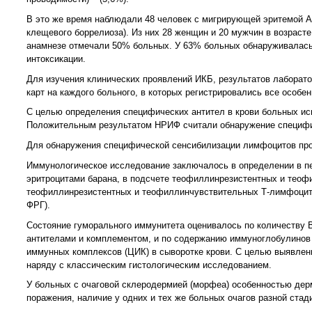
В это же время наблюдали 48 человек с мигрирующей эритемой 
клещевого боррелиоза). Из них 28 женщин и 20 мужчин в возрасте 
анамнезе отмечали 50% больных. У 63% больных обнаруживалас
интоксикации.
Для изучения клинических проявлений ИКБ, результатов лаборат
карт на каждого больного, в которых регистрировались все особе
С целью определения специфических антител в крови больных и
Положительным результатом НРИФ считали обнаружение специфич
Для обнаружения специфической сенсибилизации лимфоцитов про
Иммунологическое исследование заключалось в определении в пе
эритроцитами барана, в подсчете теофиллинрезистентных и теоф
теофиллинрезистентных и теофиллинчувствительных Т-лимфоцитов)
ФРГ).
Состояние гуморального иммунитета оценивалось по количеству 
антителами и комплементом, и по содержанию иммуноглобулинов
иммунных комплексов (ЦИК) в сыворотке крови. С целью выявлен
наряду с классическим гистологическим исследованием.
У больных с очаговой склеродермией (морфеа) особенностью дер
поражения, наличие у одних и тех же больных очагов разной стад