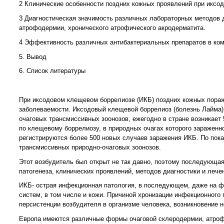
2 Клинические особенности поздних кожных проявлений при иксо
3 Диагностическая значимость различных лабораторных методов 
атрофодермии, хронического атрофического акродерматита.
4 Эффективность различных антибактериальных препаратов в ком
5. Вывод
6. Список литературы
При иксодовом клещевом боррелиозе (ИКБ) поздних кожных пора
заболеваемости. Иксодовый клещевой боррелиоз (болезнь Лайма) 
очаговых трансмиссивных зоонозов, ежегодно в стране возникает
по клещевому боррелиозу, в природных очагах которого зараженно
регистрируются более 500 новых случаев заражения ИКБ. По пока
трансмиссивных природно-очаговых зоонозов.
Этот возбудитель был открыт не так давно, поэтому последующа
патогенеза, клинических проявлений, методов диагностики и леч
ИКБ- острая инфекционная патология, в последующем, даже на фо
систем, в том числе и кожи. Причиной хронизации инфекционног
персистенции возбудителя в организме человека, возникновение 
Европа имеются различные формы очаговой склеродермии, атроф