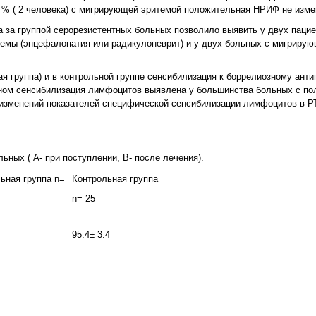
2 % ( 2 человека) с мигрирующей эритемой положительная НРИФ не изме
 за группой серорезистентных больных позволило выявить у двух паци
темы (энцефалопатия или радикулоневрит) и у двух больных с мигриру
я группа) и в контрольной группе сенсибилизация к боррелиозному анти
ном сенсибилизация лимфоцитов выявлена у большинства больных с п
изменений показателей специфической сенсибилизации лимфоцитов в 
ных ( А- при поступлении, В- после лечения).
ьная группа n=
Контрольная группа
n= 25
95.4± 3.4