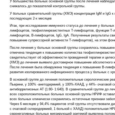
У большинства больных основной группы после лечения наблюдало
снижалось до показателей контрольной группы.
У больных сравнительной группы (ХМЭ) концентрация IgM и IgG к
последующих 2-х месяцев
Итак, при исследовании иммунного статуса до лечения у больны
лимфоцитов, теофиллинрезистентных Т-лимфоцитов, функции Т-л
лимфоцитов, В-лимфоцитов, IgG, IgA. Полученные результаты св
повышение супрессорной активности Т-лимфоцитов), на этом фон
После лечения у больных основной группы сохранялось повышен
отмечена тенденция к повышению количества теофиллинрезистен
свидетельствует об эффективности проведенной терапии и целе
(ХМЭ) до лечения выявило достоверное повышение абсолютного к
После лечения была обнаружена тенденция к повышению В-лимфо
развития изолированного инфекционного процесса у больных с х
В основной группе до лечения положительные серологические ре
Пьерини, у 100% -анетодермией, у 100%-ХААД, у 44%- очаговой с
антиборрелиозных АТ (1:80- 1:640). В сравнительной группе до 
всех сероположительных больных основной группы НРИФ оставалас
всех больных клинически сохранялись остаточные признаки забол
Через 6 месяцев у 94,4% пациентов этой группы отсутствовали ди
с очаговой склеродермией, 1 больной с ХААД) положительная НРИ
серонегативных больных мигрирующей эритемой выявлена положи