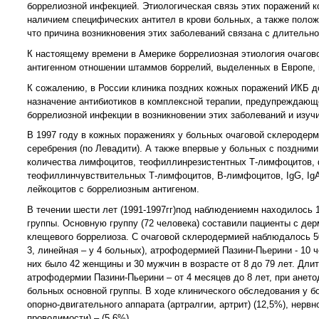
боррелиозной инфекцией. Этиологическая связь этих поражений к
наличием специфических антител в крови больных, а также поло
что причина возникновения этих заболеваний связана с длительно
К настоящему времени в Америке боррелиозная этиология очагово
антигенном отношении штаммов боррелий, выделенных в Европе, 
К сожалению, в России клиника поздних кожных поражений ИКБ до
назначение антибиотиков в комплексной терапии, предупреждающ
боррелиозной инфекции в возникновении этих заболеваний и изуч
В 1997 году в кожных поражениях у больных очаговой склеродер
серебрения (по Левадити). А также впервые у больных с поздни
количества лимфоцитов, теофиллинрезистентных Т-лимфоцитов, 
теофиллинчувствительных Т-лимфоцитов, В-лимфоцитов, IgG, Ig
лейкоцитов с боррелиозным антигеном.
В течении шести лет (1991-1997гг)под наблюдениемн находилось
группы. Основную группу (72 человека) составили пациенты с дер
клещевого боррелиоза. С очаговой склеродермией наблюдалось 50
3, линейная – у 4 больных), атрофодермией Пазини-Пьерини - 10 
них было 42 женщины и 30 мужчин в возрасте от 8 до 79 лет. Дли
атрофодермии Пазини-Пьерини – от 4 месяцев до 8 лет, при ането
больных основной группы. В ходе клинического обследования у б
опорно-двигательного аппарата (артралгии, артрит) (12,5%), нерв
проводимости) – (5,6%).