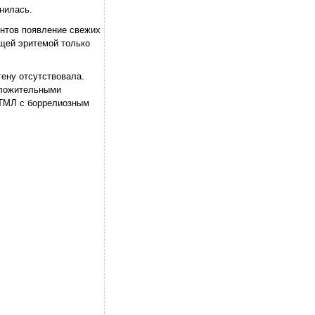
нилась.
ентов появление свежих
ющей эритемой только
гену отсутствовала.
оложительными
РТМЛ с боррелиозным