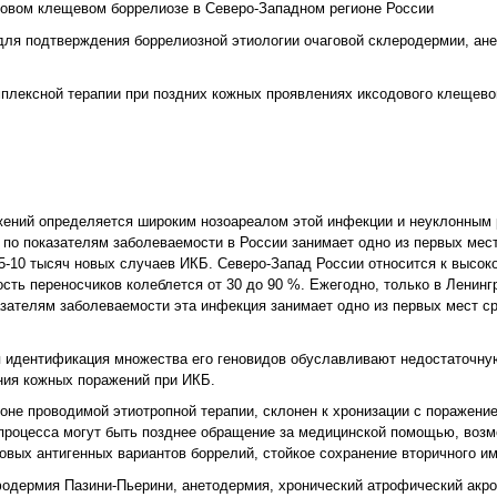
довом клещевом боррелиозе в Северо-Западном регионе России
для подтверждения боррелиозной этиологии очаговой склеродермии, ан
плексной терапии при поздних кожных проявлениях иксодового клещево
жений определяется широким нозоареалом этой инфекции и неуклонным 
по показателям заболеваемости в России занимает одно из первых мест
 5-10 тысяч новых случаев ИКБ. Северо-Запад России относится к высо
сть переносчиков колеблется от 30 до 90 %. Ежегодно, только в Ленинг
зателям заболеваемости эта инфекция занимает одно из первых мест с
я идентификация множества его геновидов обуславливают недостаточну
ения кожных поражений при ИКБ.
не проводимой этиотропной терапии, склонен к хронизации с поражение
о процесса могут быть позднее обращение за медицинской помощью, воз
новых антигенных вариантов боррелий, стойкое сохранение вторичного 
одермия Пазини-Пьерини, анетодермия, хронический атрофический акр