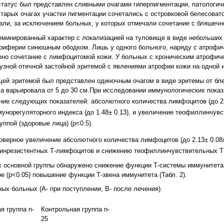
татус был представлен сливными очагами гиперпигментации, патологич
тарых очагах участки пигментации сочетались с островковой белесоват
али, за исключением больных, у которых отмечали сочетание с бляшечн
еминированный характер с локализацией на туловище в виде небольших 
ериферии синюшным ободком. Лишь у одного больного, наряду с атрофи
ено сочетание с лимфоцитомой кожи. У больных с хроническим атрофич
зной отечной застойной эритемой с явлениями атрофии кожи на одной и
ей эритемой был представлен одиночным очагом в виде эритемы от бле
а варьировала от 5 до 30 см.При исследовании иммунологических пока
ние следующих показателей: абсолютного количества лимфоцитов (до 2
ммунорегуляторного индекса (до 1.48± 0.13), и увеличение теофиллинчув
уппой (здоровые лица) (р<0.5).
оверное увеличение абсолютного количества лимфоцитов (до 2.13± 0.0
линрезистентных Т-лимфоцитов и снижению теофиллинчувствительных 
х основной группы обнаружено снижение функции Т-системы иммунитета
е (p<0.05) повышение функции Т-звена иммунитета (Табл. 2).
ых больных (А- при поступлении, В- после лечения).
я группа n-
Контрольная группа n-
25