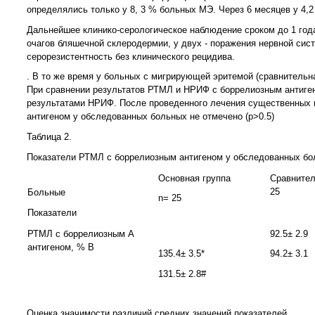
определялись только у 8, 3 % больных МЭ. Через 6 месяцев у 4,
Дальнейшее клинико-серологическое наблюдение сроком до 1 года
очагов бляшечной склеродермии, у двух - поражения нервной сис
серорезистентность без клинического рецидива.
. В то же время у больных с мигрирующей эритемой (сравнительна
При сравнении результатов РТМЛ и НРИФ с боррелиозным антиге
результатами НРИФ. После проведенного лечения существенных 
антигеном у обследованных больных не отмечено (p>0.5)
Таблица 2.
Показатели РТМЛ с боррелиозным антигеном у обследованных боль
Основная группа
Сравнител
25
Больные
n= 25
Показатели
РТМЛ с боррелиозным А
92.5± 2.9
антигеном, % В
135.4± 3.5*
94.2± 3.1
131.5± 2.8#
Оценка значимости различий средних значений показателей