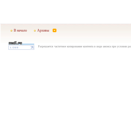
В начало
Архивы
Разрешается частичное копирование контента в виде анонса при условии р