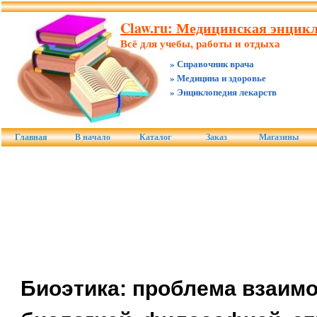
Claw.ru: Медицинская энцикл
Всё для учебы, работы и отдыха
» Справочник врача
» Медицина и здоровье
» Энциклопедия лекарств
Главная
В начало
Каталог
Заказ
Магазины
Биоэтика: проблема взаим