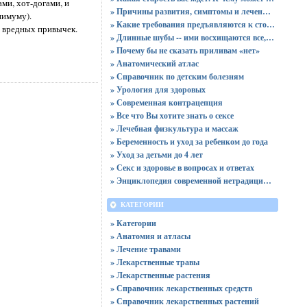
ми, хот-догами, и
» Причины развития, симптомы и лечение хронического пиелонефрита
нимуму).
» Какие требования предъявляются к стоматологическому оборудованию?
т вредных привычек.
» Длинные шубы -- ими восхищаются все, но идут они не всем
» Почему бы не сказать приливам «нет»
» Анатомический атлас
» Справочник по детским болезням
» Урология для здоровых
» Современная контрацепция
» Все что Вы хотите знать о сексе
» Лечебная физкультура и массаж
» Беременность и уход за ребенком до года
» Уход за детьми до 4 лет
» Секс и здоровье в вопросах и ответах
» Энциклопедия современной нетрадиционной медицины
КАТЕГОРИИ
» Категории
» Анатомия и атласы
» Лечение травами
» Лекарственные травы
» Лекарственные растения
» Справочник лекарственных средств
» Справочник лекарственных растений