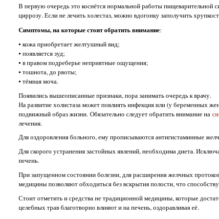
В первую очередь это коснётся нормальной работы пищеварительной сис
циррозу. Если не лечить холестаз, можно вдогонку заполучить хрупкост
Симптомы, на которые стоит обратить внимание
:
• кожа приобретает желтушный вид;
• появляется зуд;
• в правом подреберье неприятные ощущения;
• тошнота, до рвоты;
• тёмная моча.
Появились вышеописанные признаки, пора занимать очередь к врачу.
На развитие холистаза может повлиять инфекция или (у беременных жен
подвижный образ жизни. Обязательно следует обратить внимание на
си
лечения.
Для оздоровления больного, ему прописываются антигистаминные желче
Для скорого устранения застойных явлений, необходима диета. Исключ
печень.
При запущенном состоянии болезни, для расширения желчных протоков
медицины позволяют обходиться без вскрытия полости, что способству
Стоит отметить и средства не традиционной медицины, которые доста
целебных трав благотворно влияют и на печень, оздоравливая её.