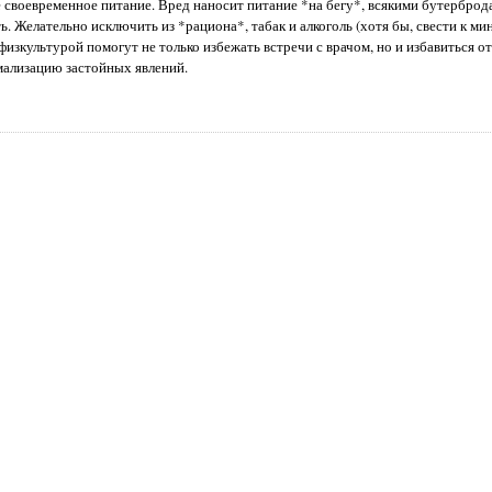
своевременное питание. Вред наносит питание *на бегу*, всякими бутерброда
. Желательно исключить из *рациона*, табак и алкоголь (хотя бы, свести к ми
изкультурой помогут не только избежать встречи с врачом, но и избавиться о
мализацию застойных явлений.