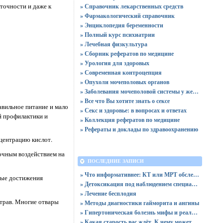
точности и даже к
» Справочник лекарственных средств
» Фармакологический справочник
» Энциклопедия беременности
» Полный курс психиатрии
» Лечебная физкультура
» Сборник рефератов по медицине
» Урология для здоровых
» Современная контроцепция
» Опухоли мочеполовых органов
» Заболевания мочеполовой системы у женщин
» Все что Вы хотите знать о сексе
авильное питание и мало
» Секс и здоровье: в вопросах и ответах
 профилактики и
» Коллекция рефератов по медицине
» Рефераты и доклады по здравоохранению
нцентрацию кислот.
бочным воздействием на
ПОСЛЕДНИЕ ЗАПИСИ
» Что информативнее: КТ или МРТ обследование легких
ные достижения
» Детоксикация под наблюдением специалистов
» Лечение бесплодия
трав. Многие отвары
» Методы диагностики гайморита и ангины
» Гипертоническая болезнь мифы и реальность
» Какая старость вас ждёт. К чему может привести жестокое обращение с ребёнком