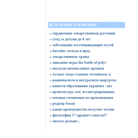
ПОЛЕЗНЫЕ ПУБЛИКАЦИИ
» справочник лекарственных растений
» уход за детьми до 4 лет
» заболевание желчевыводящих путей
» бассейн: польза и вред
» лекарственные травы
» описание игры the battle of polyt
» опухоли мочеполовых органов
» только тогда станешь человеком, к
» рационализм и натурализм шартрско
» новости образования украины - нез
» архитектура .net: иллюстрированны
» готовые сочинения по произведения
» роджер бэкон
» какие преимущества получит челове
» философия \\"здравого смысла\\"
»
читать дальше...