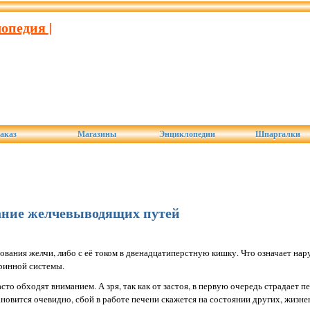
опедия |
аказ
Магазины
Энциклопедии
Шпаргалки
ание желчевыводящих путей
зования желчи, либо с её током в двенадцатиперстную кишку. Что означает н
ринной системы.
о обходят вниманием. А зря, так как от застоя, в первую очередь страдает пе
тановится очевидно, сбой в работе печени скажется на состоянии других, жизн