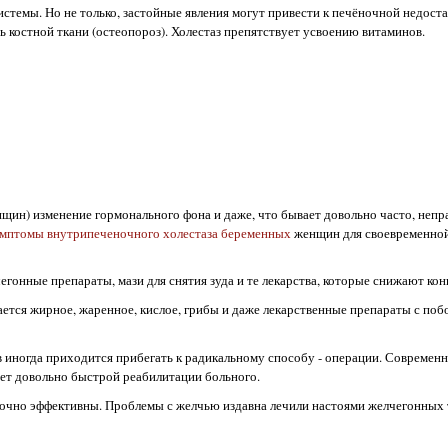
темы. Но не только, застойные явления могут привести к печёночной недоста
ь костной ткани (остеопороз). Холестаз препятствует усвоению витаминов.
щин) изменение гормонального фона и даже, что бывает довольно часто, непр
мптомы внутрипеченочного холестаза беременных
женщин для своевременной
гонные препараты, мази для снятия зуда и те лекарства, которые снижают ко
ается жирное, жаренное, кислое, грибы и даже лекарственные препараты с по
 иногда приходится прибегать к радикальному способу - операции. Современ
ет довольно быстрой реабилитации больного.
точно эффективны. Проблемы с желчью издавна лечили настоями желчегонных 