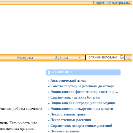
Секретные материалы
Рефераты
Архивы
НАВИГАЦИЯ
» Анатомический атлас
» Советы по уходу за ребенком до четырех лет
» Энциклопедия физического развития ребенка
» Справочник - детские болезни
» Энциклопедия нетрадиционной медицины
арушение работы желчного
» Энциклопедия лекарственных средств
» Лекарственные травы
» Лекарственные растения
чень. Если учесть, что
» Справочник лекарственных растений
енно важных органов.
» Лечимся травами