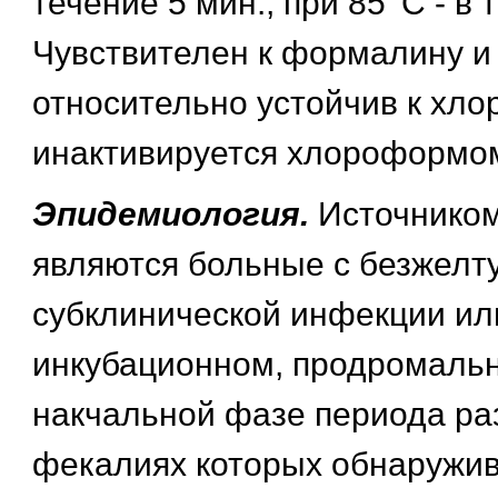
течение 5 мин., при 85 'С - в 
Чувствителен к формалину и
относительно устойчив к хлор
инактивируется хлороформо
Эпидемиология.
Источнико
являются больные с безжелт
субклинической инфекции ил
инкубационном, продромальн
накчальной фазе периода раз
фекалиях которых обнаружив