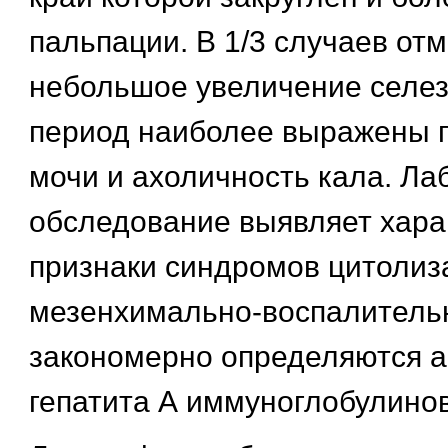
пальпации. В 1/3 случаев от
небольшое увеличение селезе
период наиболее выражены 
мочи и ахоличность кала. Ла
обследование выявляет хар
признаки синдромов цитолиза
мезенхимально-воспалительн
закономерно определяются а
гепатита А иммуноглобулинов