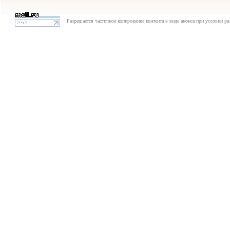
Разрешается частичное копирование контента в виде анонса при условии р