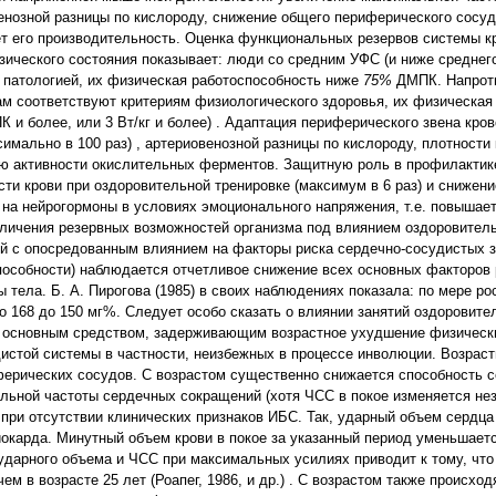
венозной разницы по кислороду, снижение общего периферического сосу
ет его производительность. Оценка функциональных резервов системы 
ического состояния показывает: люди со средним УФС (и ниже среднег
патологией, их физическая работоспособность ниже
75%
ДМПК. Напрот
м соответствуют критериям физиологического здоровья, их физическая
 и более, или 3 Вт/кг и более) . Адаптация периферического звена кро
мально в 100 раз) , артериовенозной разницы по кислороду, плотности
ю активности окислительных ферментов. Защитную роль в профилактик
ти крови при оздоровительной тренировке (максимум в 6 раз) и снижени
 на нейрогормоны в условиях эмоционального напряжения, т.е. повышае
личения резервных возможностей организма под влиянием оздоровитель
й с опосредованным влиянием на факторы риска сердечно-сосудистых з
особности) наблюдается отчетливое снижение всех основных факторов 
 тела. Б. А. Пирогова (1985) в своих наблюдениях показала: по мере р
 со 168 до 150 мг%. Следует особо сказать о влиянии занятий оздоровит
я основным средством, задерживающим возрастное ухудшение физически
истой системы в частности, неизбежных в процессе инволюции. Возрас
иферических сосудов. С возрастом существенно снижается способность 
ьной частоты сердечных сокращений (хотя ЧСС в покое изменяется нез
ри отсутствии клинических признаков ИБС. Так, ударный объем сердца 
окарда. Минутный объем крови в покое за указанный период уменьшаетс
ударного объема и ЧСС при максимальных усилиях приводит к тому, что
ем в возрасте 25 лет (Роапег, 1986, и др.) . С возрастом также происход