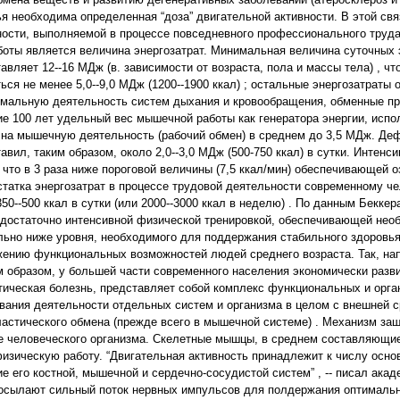
 необходима определенная “доза” двигательной активности. В этой свя
ьности, выполняемой в процессе повседневного профессионального труда
ты является величина энергозатрат. Минимальная величина суточных э
ляет 12--16 МДж (в. зависимости от возраста, пола и массы тела) , что
ся не менее 5,0--9,0 МДж (1200--1900 ккал) ; остальные энергозатраты
мальную деятельность систем дыхания и кровообращения, обменные про
ие 100 лет удельный вес мышечной работы как генератора энергии, исп
т на мышечную деятельность (рабочий обмен) в среднем до 3,5 МДж. Деф
ил, таким образом, около 2,0--3,0 МДж (500-750 ккал) в сутки. Интенси
 что в 3 раза ниже пороговой величины (7,5 ккал/мин) обеспечивающей 
статка энергозатрат в процессе трудовой деятельности современному ч
0--500 ккал в сутки (или 2000--3000 ккал в неделю) . По данным Беккер
я достаточно интенсивной физической тренировкой, обеспечивающей не
ельно ниже уровня, необходимого для поддержания стабильного здоровья
ижению функциональных возможностей людей среднего возраста. Так, н
им образом, у большей части современного населения экономически разв
етическая болезнь, представляет собой комплекс функциональных и орга
вания деятельности отдельных систем и организма в целом с внешней с
ластического обмена (прежде всего в мышечной системе) . Механизм за
е человеческого организма. Скелетные мышцы, в среднем составляющие
изическую работу. “Двигательная активность принадлежит к числу осно
его костной, мышечной и сердечно-сосудистой систем” , -- писал акаде
осылают сильный поток нервных импульсов для полдержания оптималь