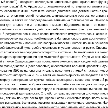
ный насос” ) , создают необходимое напряжение для нормального функ
летных мышц” И. А. Аршавского, энергетический потенциал организма и 
ости скелетных мышц. Чем интенсивнее двигательная деятельность в гра
иваются энергетический потенциал, функциональные ресурсы организма
нений, а также их опосредованное влияние на факторы риска. Наибол
ном длительности и интенсивности мышечной деятельности, что позвол
устойчивости организма к действию неблагоприятных факторов внешней 
ии. В результате повышения неспецифического иммунитета повышается и 
нировочных нагрузок, необходимых в большом спорте для достижения “
нию иммунитета и повышению восприимчивости к инфекционным заболе
вой физической культурой с чрезмерным увеличением нагрузки. Специ
х возможностей сердечно-сосудистой системы. Он заключается в экон
 аппарата кровообращения при мышечной деятельности. Один из важней
й в покое (брадикардия) как проявление экономизации сердечной деятел
ти фазы диастолы (расслабления) обеспечивает больший кроваток и лу
левания ИБС выявлены значительно реже, чем у людей с частым пульсо
мерти от инфаркта на 70 % -- такая же закономерность наблюдается и п
етре у тренированных мужчин объем коронарного кровотока почти в 2 р
да) , соответственно в 2 раза меньше и потребность миокарда в кислород
 потребность миокарда в кислороде снижается как в состоянии покоя, так
ии сердечной деятельности. Это обстоятельство является физиологичес
С, так как по мере роста тренированности и снижения потребности мио
жет выполнить без угрозы ишемии миокарда и приступа стенокардии. На
и напряженной мышечной деятельности: увеличение максимальной част