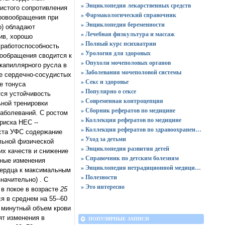
» Энциклопедия лекарственных средств
дистого сопротивления
» Фармакологический справочник
кровообращения при
» Энциклопедия беременности
о) обладают
» Лечебная физкультура и массаж
ив, хорошо
» Полный курс психиатрии
 работоспособность
» Урология для здоровых
вообращения сводится к
» Опухоли мочеполовых органов
 капиллярного русла в
» Заболевания мочеполовой системы
е сердечно-сосудистых
» Секс и здоровье
е тонуса
» Популярно о сексе
тся устойчивость
» Современная контроцепция
ной тренировки
» Сборник рефератов по медицине
аболеваний. С ростом
» Коллекция рефератов по медицине
риска НЕС --
» Коллекция рефератов по здравоохранению
оста УФС содержание
» Уход за детьми
ельной физической
» Энциклопедия развития детей
х качеств и снижение
» Справочник по детским болезням
тные изменения
» Энциклопедия нетрадиционной медицины
сердца к максимальным
» Полезности
начительно) . С
» Это интересно
в покое в возрасте
25
я в среднем на 55--60
 минутный объем крови
ят изменения в
ПОПУЛЯРНЫЕ ЗАПИСИ