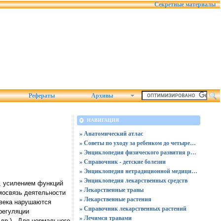
Секретные материалы
Рефераты
Архивы
НАВИГАЦИЯ
» Анатомический атлас
» Советы по уходу за ребенком до четырех лет
» Энциклопедия физического развития ребенка
» Справочник - детские болезни
» Энциклопедия нетрадиционной медицины
» Энциклопедия лекарственных средств
, усилением функций
» Лекарственные травы
мосвязь деятельности
» Лекарственные растения
овека нарушаются
» Справочник лекарственных растений
регуляции
» Лечимся травами
др.) . Для нормального