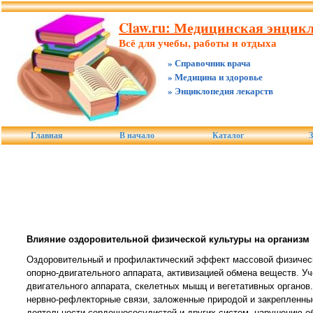
Claw.ru: Медицинская энцикл
Всё для учебы, работы и отдыха
» Справочник врача
» Медицина и здоровье
» Энциклопедия лекарств
Главная
В начало
Каталог
З
Влияние оздоровительной физической культуры на организм
Оздоровительный и профилактический эффект массовой физическ
опорно-двигательного аппарата, активизацией обмена веществ. У
двигательного аппарата, скелетных мышц и вегетативных органов
нервно-рефлекторные связи, заложенные природой и закрепленные
деятельности сердечнососудистой и других систем, нарушению об