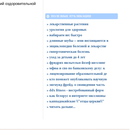
ий оздоровительной
ПОЛЕЗНЫЕ ПУБЛИКАЦИИ
» лекарственные растения
» урология для здоровых
» набираем вес быстро
» длинные шубы -- ими восхищаются в
» энциклопедия болезней и лекарстве
» гипертоническая болезнь
» уход за детьми до 4 лет
» фридрих вильгельм йозеф шеллинг
» мфюа и спо по банковскому делу: к
» лицензирование образовательной де
» кто поможет опубликовать научную
» зигмунд фрейд. о сновидении часть
» ddx fitness - востребованный форм
» как белорус в интернете миллионы
» каппадокийские \\"отцы церкви\\"
»
читать дальше...