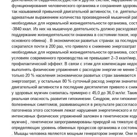
функционирования человеческого организма и сохранения здоровья
так называемой привычной двигательной активности, т.е. деятел
адекватным выражением количества произведенной мышечной рабо
необходимых для нормальной жизнедеятельности организма, состав
-3840 ккал. Из них на мышечную деятельность должно расходовать
поддержание жизнедеятельности онанизма в состоянии покоя, нор
основного обмена) . В экономически развитых странах за последн
сократился почти в 200 раз, что привело к снижению энергозатра
необходимых для нормальной жизнедеятельности организма, состав
условиях современного производства не превышает 2--3 ккал/мир,
профилактический эффект. В связи с этим для компенсации недо
выполнять физические упражнения с расходом энергии не менее 35
только 20 % населения экономически развитых стран занимаютс
энергозатрат, у остальных 80 % суточный расход энергии значит
двигательной активности в последние десятилетия привело к сн
у здоровых мужчин снизилась примерно с 45,0 до 36,0 мл/кг. Так
реальная опасность развития гипокинезии. Синдром, или гипокин
болезненных симптомов, развивающихся в результате рассогласо
патогенеза этого состояния лежат нарушения энергетического и п
интенсивных физических упражнений заложен в генетическом код
мужчин) , генетически запрограммированы природой на тяжелую ф
определяющих уровень обменных процессов организма и состояние 
. Мышцы человека являются мощным генератором энергии. Они п