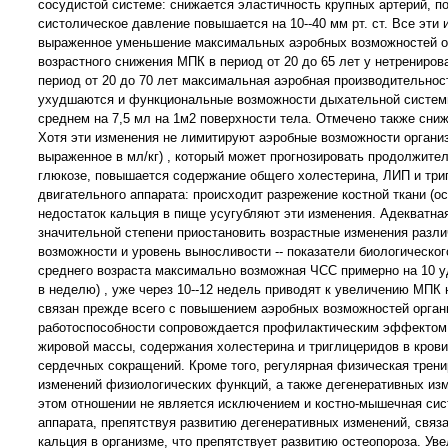
сосудистой системе: снижается эластичность крупных артерий, п
систолическое давление повышается на 10--40 мм рт. ст. Все эти
выраженное уменьшение максимальных аэробных возможностей ор
возрастного снижения МПК в период от 20 до 65 лет у нетренирован
период от 20 до 70 лет максимальная аэробная производительность 
ухудшаются и функциональные возможности дыхательной системы. 
среднем на 7,5 мл на 1м2 поверхности тела. Отмечено также сни
Хотя эти изменения не лимитируют аэробные возможности организ
выраженное в мл/кг) , который может прогнозировать продолжите
глюкозе, повышается содержание общего холестерина, ЛИП и триг
двигательного аппарата: происходит разрежение костной ткани (о
недостаток кальция в пище усугубляют эти изменения. Адекватна
значительной степени приостановить возрастные изменения разл
возможности и уровень выносливости -- показатели биологическог
среднего возраста максимально возможная ЧСС примерно на 10 уд/
в неделю) , уже через 10--12 недель приводят к увеличению МПК
связан прежде всего с повышением аэробных возможностей орган
работоспособности сопровождается профилактическим эффектом в
жировой массы, содержания холестерина и триглицеридов в кров
сердечных сокращений. Кроме того, регулярная физическая трени
изменений физиологических функций, а также дегенеративных изме
этом отношении не является исключением и костно-мышечная сис
аппарата, препятствуя развитию дегенеративных изменений, связ
кальция в организме, что препятствует развитию остеопороза. У