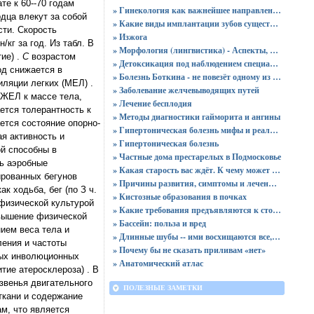
е к 60--70 годам
» Гинекология как важнейшее направление в медицине: особенности, лечение, диагностика
дца влекут за собой
» Какие виды имплантации зубов существуют?
ти. Скорость
» Изжога
кг за год. Из табл. В
» Морфология (лингвистика) - Аспекты, изучаемые морфологией
ие) .
С
возрастом
» Детоксикация под наблюдением специалистов
од снижается в
» Болезнь Боткина - не повезёт одному из ста
ляции легких (МЕЛ) .
» Заболевание желчевыводящих путей
 ЖЕЛ к массе тела,
» Лечение бесплодия
ется толерантность к
» Методы диагностики гайморита и ангины
ется состояние опорно-
» Гипертоническая болезнь мифы и реальность
я активность и
» Гипертоническая болезнь
ой способны в
» Частные дома престарелых в Подмосковье
ь аэробные
» Какая старость вас ждёт. К чему может привести жестокое обращение с ребёнком
ированных бегунов
» Причины развития, симптомы и лечение хронического пиелонефрита
 ходьба, бег (по З ч.
» Кистозные образования в почках
 физической культурой
» Какие требования предъявляются к стоматологическому оборудованию?
овышение физической
» Бассейн: польза и вред
ием веса тела и
» Длинные шубы -- ими восхищаются все, но идут они не всем
ения и частоты
» Почему бы не сказать приливам «нет»
ных инволюционных
» Анатомический атлас
тие атеросклероза) . В
звенья двигательного
ПОЛЕЗНЫЕ ЗАМЕТКИ
ткани и содержание
м, что является