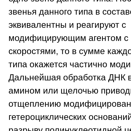
звенья данного типа в соста
эквивалентны и реагируют с
модифицирующим агентом с
скоростями, то в сумме каждо
типа окажется частично мо
Дальнейшая обработка ДНК 
амином или щелочью привод
отщеплению модифицирова
гетероциклических оснований
разрыву полинуклеотидной ц