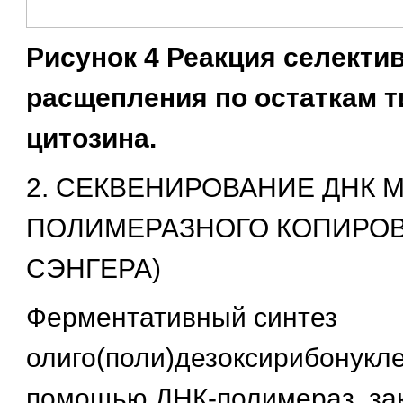
Рисунок 4 Реакция селекти
расщепления по остаткам т
цитозина.
2. СЕКВЕНИРОВАНИЕ ДНК 
ПОЛИМЕРАЗНОГО КОПИРОВ
СЭНГЕРА)
Ферментативный синтез
олиго(поли)дезоксирибонукл
помощью ДНК-полимераз, за