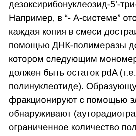
дезоксирибонуклеозид-5'-тр
Например, в “- А-системе” от
каждая копия в смеси достра
помощью ДНК-полимеразы до
котором следующим мономе
должен быть остаток pdA (т.е
полинуклеотиде). Образующ
фракционируют с помощью э
обнаруживают (ауторадиогра
ограниченное количество пол