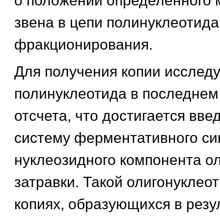
о положении определенного
звена в цепи полинуклеотида
фракционирования.
Для получения копии исслед
полинуклеотида в последнем
отсчета, что достигается вве
систему ферментативного син
нуклеозидного компонента о
затравки. Такой олигонуклеот
копиях, образующихся в резу