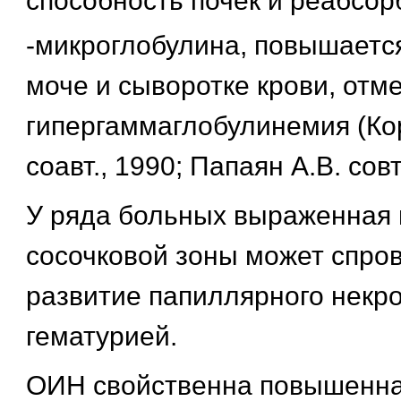
способность почек и реабсор
-микроглобулина, повышается
моче и сыворотке крови, отм
гипергаммаглобулинемия (Кор
соавт., 1990; Папаян А.В. совт
У ряда больных выраженная
сосочковой зоны может спро
развитие папиллярного некро
гематурией.
ОИН свойственна повышенна