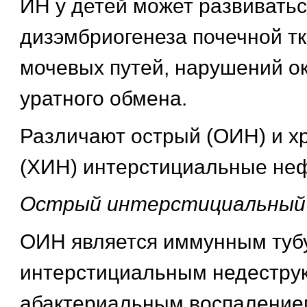
ИН у детей может развивать
дизэмбриогенеза почечной т
мочевых путей, нарушений ок
уратного обмена.
Различают острый (ОИН) и х
(ХИН) интерстициальные не
Острый интерстициальный
ОИН является иммунным туб
интерстициальным недестру
абактериальным воспаление