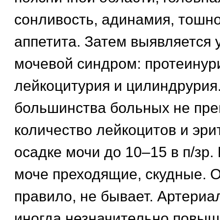
сонливость, адинамия, тошн
аппетита. Затем выявляется
мочевой синдром: протеинури
лейкоцитурия и цилиндрурия
большинства больных не прев
количество лейкоцитов и эри
осадке мочи до 10–15 в п/зр.
моче преходящие, скудные. О
правило, не бывает. Артери
иногда незначительно повыш