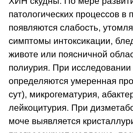
ХИН скудны. По мере развит
патологических процессов в 
появляются слабость, утомля
симптомы интоксикации, блед
животе или поясничной облас
полиурия. При исследовании
определяются умеренная прот
сут), микрогематурия, абакт
лейкоцитурия. При дизметаб
моче выявляется кристаллур