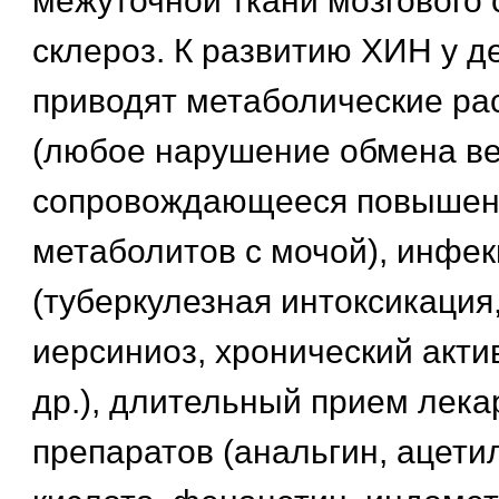
межуточной ткани мозгового 
склероз. К развитию ХИН у д
приводят метаболические ра
(любое нарушение обмена в
сопровождающееся повышенн
метаболитов с мочой), инфе
(туберкулезная интоксикация
иерсиниоз, хронический акти
др.), длительный прием лек
препаратов (анальгин, ацет