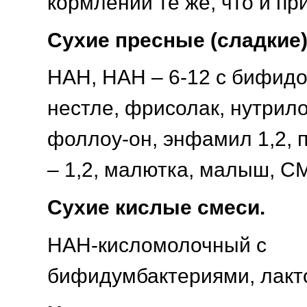
кормлений те же, что и пр
Сухие пресные (сладкие)
НАН, НАН – 6-12 с бифид
нестле, фрисолак, нутрил
фоллоу-он, энфамил 1,2, п
– 1,2, малютка, малыш, С
Сухие кислые смеси.
НАН-кисломолочный с
бифидумбактериями, лакт