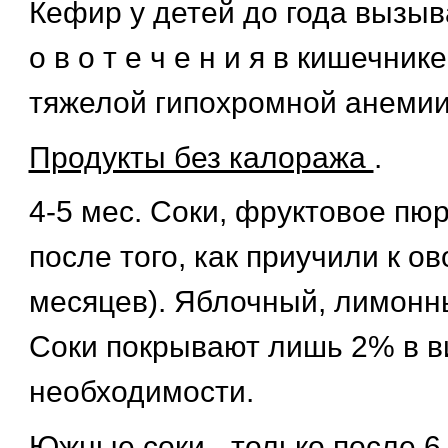
Кефир у детей до года вызывае
о в о т е ч е н и я в кишечник
тяжелой гипохромной анемии
Продукты без калоража
.
4-5 мес. Соки, фруктовое пюр
после того, как приучили к ов
месяцев). Яблочный, лимонн
Соки покрывают лишь 2% в 
необходимости.
Южные соки - только после 6