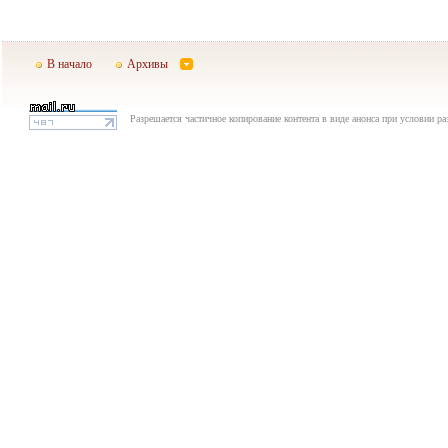
В начало
Архивы
Разрешается частичное копирование контента в виде анонса при условии р