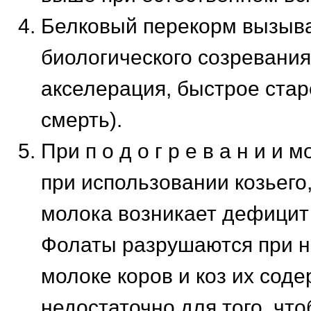
Белковый перекорм вызыва
биологического созревания
акселерация, быстрое стар
смерть).
При п о д о г р е в а н и и 
при использовании козьего,
молока возникает дефицит
Фолаты разрушаются при на
молоке коров и коз их сод
недостаточно для того, чт