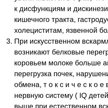
к дисфункциям и дискинез
кишечного тракта, гастрод
холециститам, язвенной бо
При искусственном вскарм
возникают белковые перегру
коровьем молоке больше а
перегрузка почек, нарушен
обмена, т о к с и ч е с к о 
нервную систему ( IQ дете
выше при естественном вс