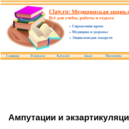
Claw.ru: Медицинская энцикл
Всё для учебы, работы и отдыха
» Справочник врача
» Медицина и здоровье
» Энциклопедия лекарств
Главная
В начало
Каталог
Заказ
Магазины
Ампутации и экзартикуляц