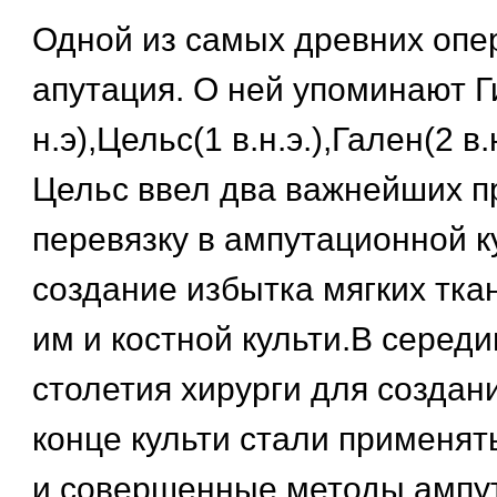
Одной из самых древних опе
апутация. О ней упоминают Ги
н.э),Цельс(1 в.н.э.),Гален(2 в
Цельс ввел два важнейших п
перевязку в ампутационной к
создание избытка мягких тка
им и костной культи.В серед
столетия хирурги для создан
конце культи стали применя
и совершенные методы ампу