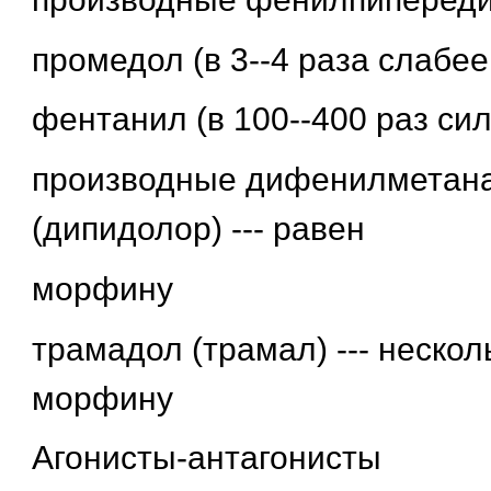
промедол (в 3--4 раза слабе
фентанил (в 100--400 раз си
производные дифенилметана 
(дипидолор) --- равен
морфину
трамадол (трамал) --- нескол
морфину
Агонисты-антагонисты