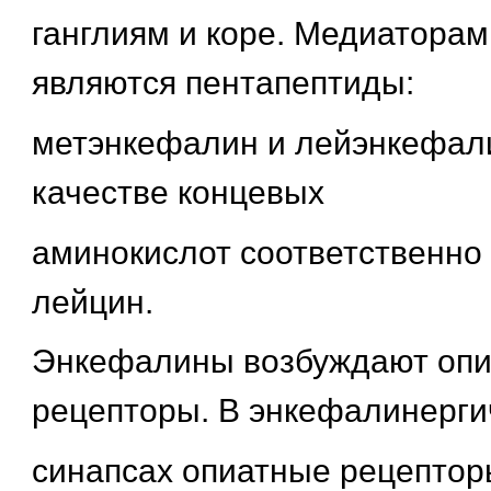
ганглиям и коре. Медиаторам
являются пентапептиды:
метэнкефалин и лейэнкефал
качестве концевых
аминокислот соответственно
лейцин.
Энкефалины возбуждают оп
рецепторы. В энкефалинерги
синапсах опиатные рецептор