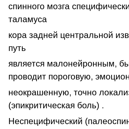
спинного мозга специфическ
таламуса
кора задней центральной из
путь
является малонейронным, б
проводит пороговую, эмоцио
неокрашенную, точно локали
(эпикритическая боль) .
Неспецифический (палеоспи