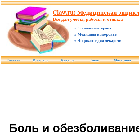
Claw.ru: Медицинская энцикл
Всё для учебы, работы и отдыха
» Справочник врача
» Медицина и здоровье
» Энциклопедия лекарств
Главная
В начало
Каталог
Заказ
Магазины
Боль и обезболивани