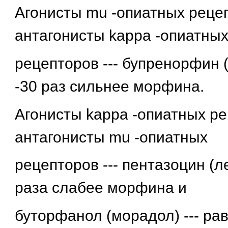
Агонисты mu -опиатных реце
антагонисты kappa -опиатны
рецепторов --- бупренорфин (
-30 раз сильнее морфина.
Агонисты kappa -опиатных ре
антагонисты mu -опиатных
рецепторов --- пентазоцин (лек
раза слабее морфина и
буторфанол (морадол) --- ра