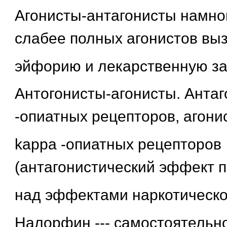
Агонисты-антагонисты намно
слабее полных агонистов вы
эйфорию и лекарственную за
Антогонисты-агонисты. Антаг
-опиатных рецепторов, агони
kappa -опиатных рецепторов
(антагонистический эффект 
над эффектами наркотическог
Налорфин --- самостоятельн