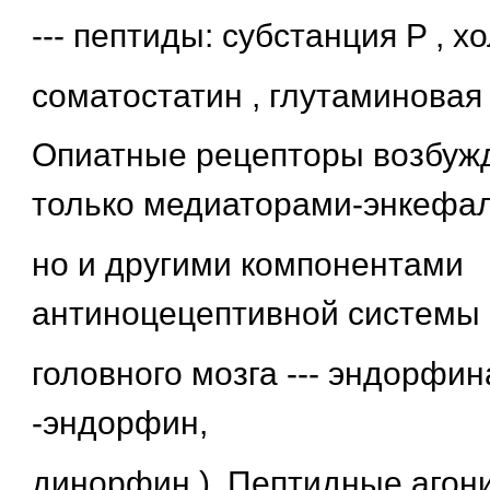
--- пептиды: субстанция P , х
соматостатин , глутаминовая 
Опиатные рецепторы возбуж
только медиаторами-энкефа
но и другими компонентами
антиноцецептивной системы 
головного мозга --- эндорфин
-эндорфин,
динорфин ). Пептидные агон