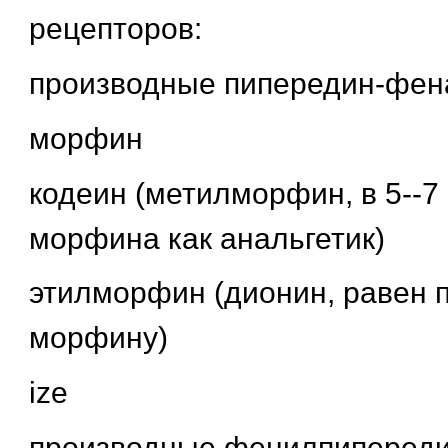
рецепторов:
производные пипередин-фен
морфин
кодеин (метилморфин, в 5--7
морфина как анальгетик)
этилморфин (дионин, равен 
морфину)
ize
производные фенилпиперед