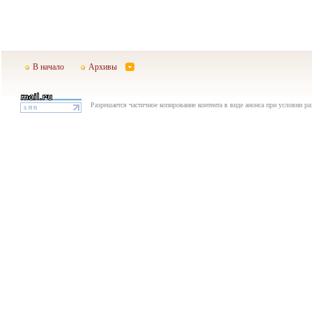
В начало
Архивы
Разрешается частичное копирование контента в виде анонса при условии р