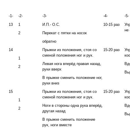
-1-
-2-
-3-
-4-
-5-
13
1
И.П.- О.С.
10-15 раз
Уп
не
2
Перекат с пятки на носок
обратно
14
Прыжки из положения, стоя со
15-20 раз
Уп
сменой положения ног и рук.
ко
1
Левая нога вперёд правая назад,
Вд
2
руки вверх
Вы
В прыжке сменить положение ног,
руки вниз
15
Прыжки из положения, стоя со
15-20 раз
Уп
сменой положения ног и рук.
ко
1
Ноги в стороны одна рука вперёд,
Вд
2
другая назад
Вы
В прыжке сменить положение
рук, ноги вместе