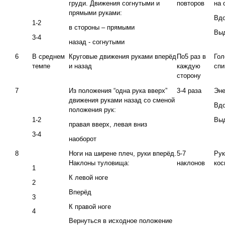
груди. Движения согнутыми и
повторов
на 
прямыми руками:
Вд
1-2
в стороны – прямыми
Вы
3-4
назад - согнутыми
6
В среднем
Круговые движения руками вперёд
По5 раз в
Гол
темпе
и назад
каждую
спи
сторону
7
Из положения “одна рука вверх”
3-4 раза
Эне
движения руками назад со сменой
Вд
положения рук:
1-2
Вы
правая вверх, левая вниз
3-4
наоборот
8
Ноги на ширене плеч, руки вперёд.
5-7
Рук
Наклоны туловища:
наклонов
кос
1
К левой ноге
2
Вперёд
3
К правой ноге
4
Вернуться в исходное положение