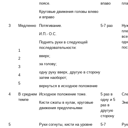
поясе.
впаво
пла
Круговые движения головы влево
и вправо
3
Медленно
Потягивание.
5-7 раз
Нуж
пле
И.П.- О.С.
все
одн
Поднять руки в следующей
пос
последовательности:
1
вверх;
2
за голову;
3
одну руку вверх, другую в сторону
4
затем наоборот;
5
вернуться в исходное положение
4
В среднем
Исходное положение тоже.
5 раз в
Сле
темпе
одну и 5
Кисти сжаты в кулак, круговые
Эне
раз в
движения предплечьями
другую
сторону
5
Руки согнуты, кисти на уровне
5-7
Рук