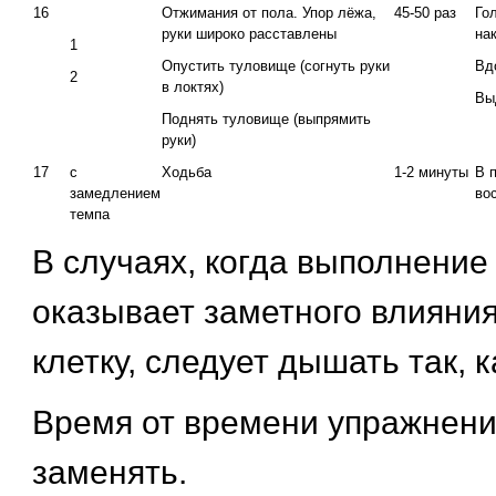
16
Отжимания от пола. Упор лёжа,
45-50 раз
Гол
руки широко расставлены
нак
1
Опустить туловище (согнуть руки
Вд
2
в локтях)
Вы
Поднять туловище (выпрямить
руки)
17
с
Ходьба
1-2 минуты
В 
замедлением
во
темпа
В случаях, когда выполнение
оказывает заметного влияния
клетку, следует дышать так, к
Время от времени упражнен
заменять.