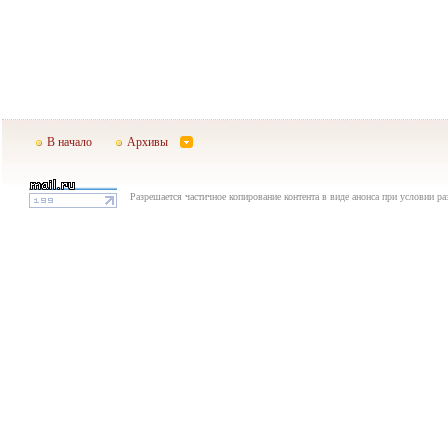
В начало
Архивы
Разрешается частичное копирование контента в виде анонса при условии р