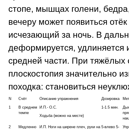
стопе, мышцах голени, бедра,
вечеру может появиться отёк
исчезающий за ночь. В даль
деформируется, удлиняется 
средней части. При тяжёлых 
плоскостопия значительно и
походка: становиться неуклю
N
Счёт
Описание упражнения
Дозировка
Мет
1
В среднем
И.П.- О.С.
1-1.5 мин.
Дых
темпе
пря
Ходьба (можно на месте)
нак
2
Медленно
И.П. Ноги на ширене плеч, руки на
5-влево 5-
Упр