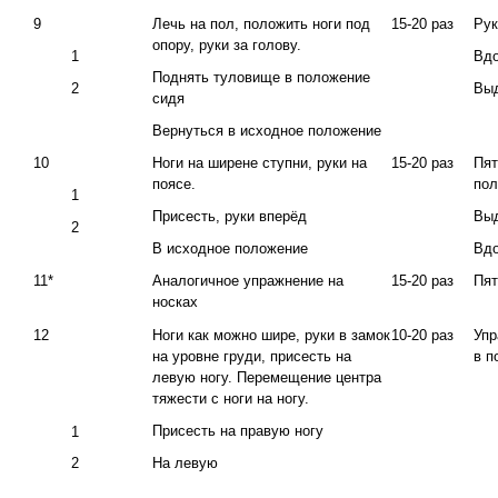
9
Лечь на пол, положить ноги под
15-20 раз
Рук
опору, руки за голову.
1
Вд
Поднять туловище в положение
2
Вы
сидя
Вернуться в исходное положение
10
Ноги на ширене ступни, руки на
15-20 раз
Пят
поясе.
пол
1
Присесть, руки вперёд
Вы
2
В исходное положение
Вд
11*
Аналогичное упражнение на
15-20 раз
Пят
носках
12
Ноги как можно шире, руки в замок
10-20 раз
Упр
на уровне груди, присесть на
в п
левую ногу. Перемещение центра
тяжести с ноги на ногу.
Присесть на правую ногу
1
На левую
2