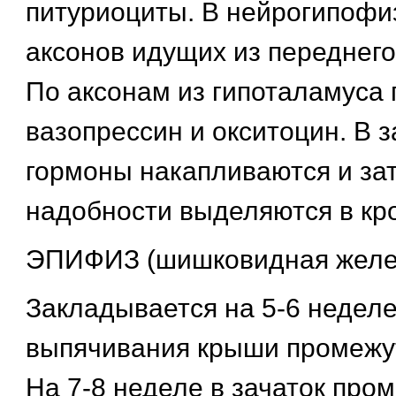
питуриоциты. В нейрогипофиз
аксонов идущих из переднего
По аксонам из гипоталамуса 
вазопрессин и окситоцин. В з
гормоны накапливаются и за
надобности выделяются в кро
ЭПИФИЗ (шишковидная желе
Закладывается на 5-6 неделе
выпячивания крыши промежут
На 7-8 неделе в зачаток про