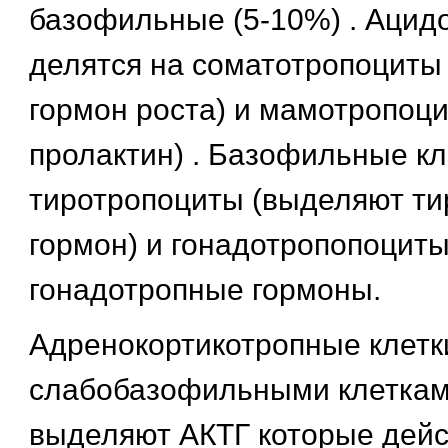
базофильные (5-10%) . Аци
делятся на соматотропоциты
гормон роста) и мамотропоц
пролактин) . Базофильные кл
тиротропоциты (выделяют т
гормон) и гонадотропопоцит
гонадотропные гормоны.
Адренокортикотропные клетк
слабобазофильными клеткам
выделяют АКТГ которые дейс