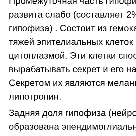
Промежуточная часть гипофи
развита слабо (составляет 2
гипофиза) . Состоит из гемо
тяжей эпителиальных клеток
цитоплазмой. Эти клетки спо
вырабатывать секрет и его н
Секретом их являются мелан
липотропин.
Задняя доля гипофиза (нейр
образована эпендимоглиальн