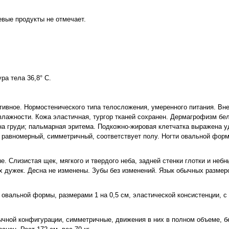
вые продукты не отмечает.
ра тела 36,8° С.
тивное. Нормостенического типа телосложения, умеренного питания. Вн
влажности. Кожа эластичная, тургор тканей сохранен. Дермагрофизм бел
а груди; пальмарная эритема. Подкожно-жировая клетчатка выражена у
 равномерный, симметричный, соответствует полу. Ногти овальной форм
. Слизистая щек, мягкого и твердого неба, задней стенки глотки и неб
х дужек. Десна не изменены. Зубы без изменений. Язык обычных размер
вальной формы, размерами 1 на 0,5 см, эластической консистенции, 
бычной конфигурации, симметричные, движения в них в полном объеме,