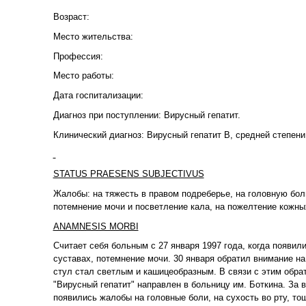
Возраст:
Место жительства:
Профессия:
Место работы:
Дата госпитализации:
Диагноз при поступлении: Вирусный гепатит.
Клинический диагноз: Вирусный гепатит В, средней степени
STATUS PRAESЕNS SUBJECTIVUS
Жалобы: на тяжесть в правом подреберье, на головную боль
потемнение мочи и посветление кала, на пожелтение кожны
ANAMNESIS MORBI
Считает себя больным с 27 января 1997 года, когда появи
суставах, потемнение мочи. 30 января обратил внимание н
стул стал светлым и кашицеобразным. В связи с этим обра
"Вирусный гепатит" направлен в больницу им. Боткина. За
появились жалобы на головные боли, на сухость во рту, то