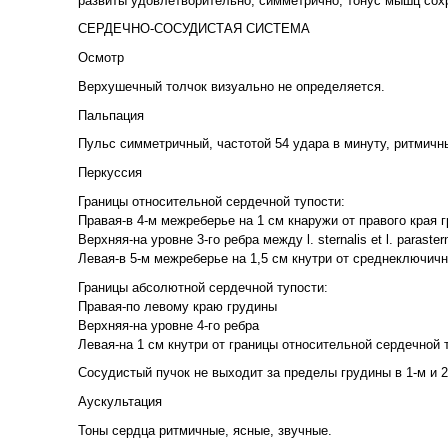
развиты удовлетворительно, симметрично, тонус мышц сохра
СЕРДЕЧНО-СОСУДИСТАЯ СИСТЕМА
Осмотр
Верхушечный толчок визуально не определяется.
Пальпация
Пульс симметричный, частотой 54 удара в минуту, ритмичн
Перкуссия
Границы относительной сердечной тупости:
Правая-в 4-м межреберье на 1 см кнаружи от правого края 
Верхняя-на уровне 3-го ребра между l. sternalis et l. parastern
Левая-в 5-м межреберье на 1,5 см кнутри от среднеключич
Границы абсолютной сердечной тупости:
Правая-по левому краю грудины
Верхняя-на уровне 4-го ребра
Левая-на 1 см кнутри от границы относительной сердечной 
Сосудистый пучок не выходит за пределы грудины в 1-м и 
Аускультация
Тоны сердца ритмичные, ясные, звучные.