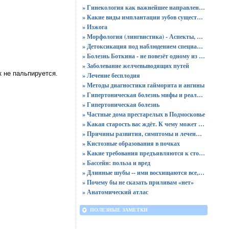
» Гинекология как важнейшее направление в медицине: особенности, лечение, диагностика
» Какие виды имплантации зубов существуют?
» Изжога
» Морфология (лингвистика) - Аспекты, изучаемые морфологией
» Детоксикация под наблюдением специалистов
» Болезнь Боткина - не повезёт одному из ста
» Заболевание желчевыводящих путей
 не пальпируется.
» Лечение бесплодия
» Методы диагностики гайморита и ангины
» Гипертоническая болезнь мифы и реальность
» Гипертоническая болезнь
» Частные дома престарелых в Подмосковье
» Какая старость вас ждёт. К чему может привести жестокое обращение с ребёнком
» Причины развития, симптомы и лечение хронического пиелонефрита
» Кистозные образования в почках
» Какие требования предъявляются к стоматологическому оборудованию?
» Бассейн: польза и вред
» Длинные шубы -- ими восхищаются все, но идут они не всем
» Почему бы не сказать приливам «нет»
» Анатомический атлас
ПОЛЕЗНЫЕ ЗАМЕТКИ