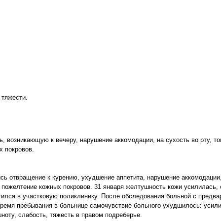
 тяжести.
, возникающую к вечеру, нарушение аккомодации, на сухость во рту, то
х покровов.
лись отвращение к курению, ухудшение аппетита, нарушение аккомодации
а пожелтение кожных покровов. 31 января желтушность кожи усилилась, 
тился в участковую поликлинику. После обследования больной с предв
 время пребывания в больнице самочувствие больного ухудшилось: усил
шноту, слабость, тяжесть в правом подреберье.