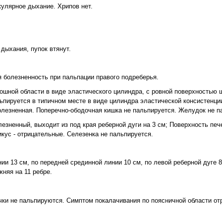
улярное дыхание. Хрипов нет.
дыхания, пупок втянут.
 болезненность при пальпации правого подреберья.
шной области в виде эластического цилиндра, с ровной поверхностью ш
ьпируется в типичном месте в виде цилиндра эластической консистенции
олезненная. Поперечно-ободочная кишка не пальпируется. Желудок не п
лезненный, выходит из под края реберной дуги на 3 см; Поверхность пе
ус - отрицательные. Селезенка не пальпируется.
и 13 см, по передней срединной линии 10 см, по левой реберной дуге 8
жняя на 11 ребре.
чки не пальпируются. Симптом покалачивания по поясничной области от