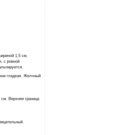
ириной 1,5 см,
, с ровной
альпируется.
чени гладкая. Желчный
 см. Верхняя граница
рицательный.