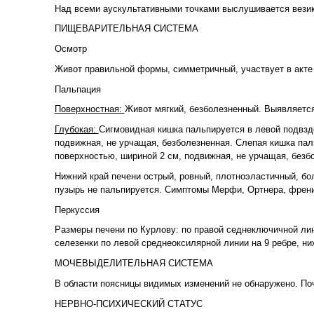
Над всеми аускультативными точками выслушивается везик
ПИЩЕВАРИТЕЛЬНАЯ СИСТЕМА
Осмотр
Живот правильной формы, симметричный, участвует в акте 
Пальпация
Поверхностная:
Живот мягкий, безболезненный. Выявляется
Глубокая:
Сигмовидная кишка пальпируется в левой подвздо
подвижная, не урчащая, безболезненная. Слепая кишка пал
поверхностью, шириной 2 см, подвижная, не урчащая, безб
Нижний край печени острый, ровный, плотноэластичный, бо
пузырь не пальпируется. Симптомы Мерфи, Ортнера, френик
Перкуссия
Размеры печени по Курлову: по правой седнеключичной лини
селезенки по левой среднеоксилярной линии на 9 ребре, ни
МОЧЕВЫДЕЛИТЕЛЬНАЯ СИСТЕМА
В области поясницы видимых изменений не обнаружено. По
НЕРВНО-ПСИХИЧЕСКИЙ СТАТУС