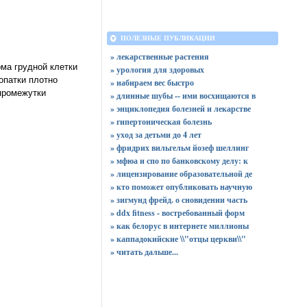
ПОЛЕЗНЫЕ ПУБЛИКАЦИИ
» лекарственные растения
ма грудной клетки
» урология для здоровых
опатки плотно
» набираем вес быстро
промежутки
» длинные шубы -- ими восхищаются в
» энциклопедия болезней и лекарстве
» гипертоническая болезнь
» уход за детьми до 4 лет
» фридрих вильгельм йозеф шеллинг
» мфюа и спо по банковскому делу: к
» лицензирование образовательной де
» кто поможет опубликовать научную
» зигмунд фрейд. о сновидении часть
» ddx fitness - востребованный форм
» как белорус в интернете миллионы
» каппадокийские \\"отцы церкви\\"
»
читать дальше...