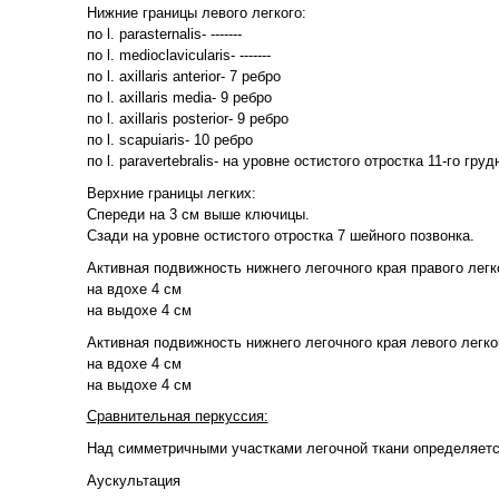
Нижние границы левого легкого:
по l. parasternalis- -------
по l. medioclavicularis- -------
по l. axillaris anterior- 7 ребро
по l. axillaris media- 9 ребро
по l. axillaris posterior- 9 ребро
по l. scapuiaris- 10 ребро
по l. paravertebralis- на уровне остистого отростка 11-го гру
Верхние границы легких:
Спереди на 3 см выше ключицы.
Сзади на уровне остистого отростка 7 шейного позвонка.
Активная подвижность нижнего легочного края правого легк
на вдохе 4 см
на выдохе 4 см
Активная подвижность нижнего легочного края левого легко
на вдохе 4 см
на выдохе 4 см
Сравнительная перкуссия:
Над симметричными участками легочной ткани определяетс
Аускультация