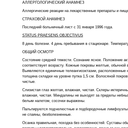
АЛЛЕРГОЛОГИЧЕСКИЙ АНАМНЕЗ
Аллергические реакции на лекарственные препараты и пище
СТРАХОВОЙ АНАМНЕЗ
Последний больничный лист с 31 января 1996 года.
STATUS PRAESENS OBJECTIVUS
8 день болезни. 4 день пребывания в стационаре. Температу
ОБЩИЙ ОСМОТР
Состояние средней тяжести. Сознание ясное. Положение ак
соответствует возрасту. Кожные покровы желтые, обычной 
Выявляются единичные телеангиоэктазии, расположенные н
толщина складки на уровне пупка 1,5 см. Волосяной покров
чистые.
Слизистая глаз желтая, влажная, чистая. Склеры иктеричные
влажная, чистая. Миндалины не выходят за приделы небны
белым налетом, сосочки выражены.
Пальпируются подчелюстные и подбородочные лимфоузлы о
не спаяны, безболезненные.
Осанка правильная, походка без особенностей. Суставы о