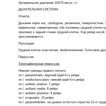
Артериальное давление 110/70 мм рт. ст.
ДЫХАТЕЛЬНАЯ СИСТЕМА
Осмотр
Дыхание через нос, свободное, ритмичное, поверхностное.
правильная, симметричная, обе половины грудной клетки о
прилежат к задней стенки грудной клетки. Ход ребер кос
прослеживаются.
Пальпация
Грудная клетка эластичная, безболезненная. Голосовое др
Перкуссия
Топографическая перкуссия.
Нижние границы правого легкого:
по l. parasternalis- верхний край 6-го ребра
по l. medioclavicularis- нижний край 6-го ребра
по l. axillaris anterior- 7 ребро
по l. axillaris media- 8 ребро
по l. axillaris posterior- 9 ребро
по l. scapuiaris- 10 ребро
по l. paravertebralis- на уровне остистого отростка 11-го гру