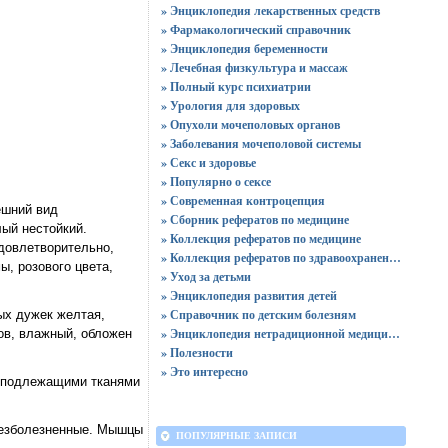
» Энциклопедия лекарственных средств
» Фармакологический справочник
» Энциклопедия беременности
» Лечебная физкультура и массаж
» Полный курс психиатрии
» Урология для здоровых
» Опухоли мочеполовых органов
» Заболевания мочеполовой системы
» Секс и здоровье
» Популярно о сексе
» Современная контроцепция
ешний вид
» Сборник рефератов по медицине
ый нестойкий.
» Коллекция рефератов по медицине
довлетворительно,
» Коллекция рефератов по здравоохранению
ы, розового цвета,
» Уход за детьми
» Энциклопедия развития детей
» Справочник по детским болезням
ных дужек желтая,
» Энциклопедия нетрадиционной медицины
ов, влажный, обложен
» Полезности
» Это интересно
с подлежащими тканями
 безболезненные. Мышцы
ПОПУЛЯРНЫЕ ЗАПИСИ