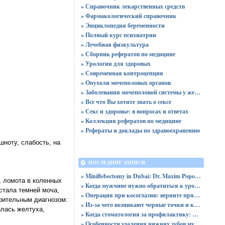
» Справочник лекарственных средств
» Фармакологический справочник
» Энциклопедия беременности
» Полный курс психиатрии
» Лечебная физкультура
» Сборник рефератов по медицине
» Урология для здоровых
» Современная контроцепция
» Опухоли мочеполовых органов
» Заболевания мочеполовой системы у женщин
» Все что Вы хотите знать о сексе
» Секс и здоровье: в вопросах и ответах
» Коллекция рефератов по медицине
» Рефераты и доклады по здравоохранению
шноту, слабость, на
ПОСЛЕДНИЕ ЗАПИСИ
» Miniflebectomy in Dubai: Dr. Maxim Popovtsev
, ломота в коленных
» Когда мужчине нужно обратиться к урологу: симптомы и диагностика
стала темней моча,
» Операция при косоглазии: верните прямой и уверенный взгляд
арительным диагнозом:
» Из-за чего возникают черные точки и каким образом их устранить?
илась желтуха,
» Когда стоматология за профилактику: почему NOVIKOVSKI выступает против сахара
» Особенности удаления нижних зубов мудрости: показания и процесс операции