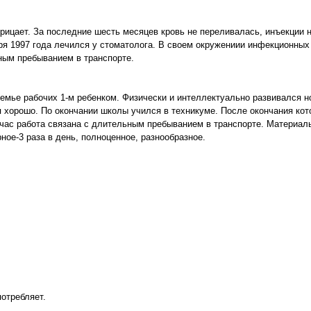
рицает. За последние шесть месяцев кровь не переливалась, инъекции 
ря 1997 года лечился у стоматолога. В своем окружениии инфекционных
ным пребыванием в транспорте.
семье рабочих 1-м ребенком. Физически и интеллектуально развивался н
я хорошо. По окончании школы учился в техникуме. После окончания кот
час работа связана с длительным пребыванием в транспорте. Материал
ное-3 раза в день, полноценное, разнообразное.
потребляет.