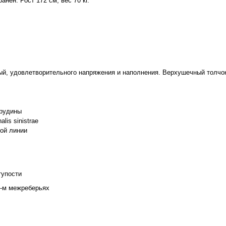
нен. Рост 172 см, вес 70 кг.
ый, удовлетворительного напряжения и наполнения. Верхушечный толчок
грудины
alis sinistrae
ной линии
тупости
2-м межреберьях