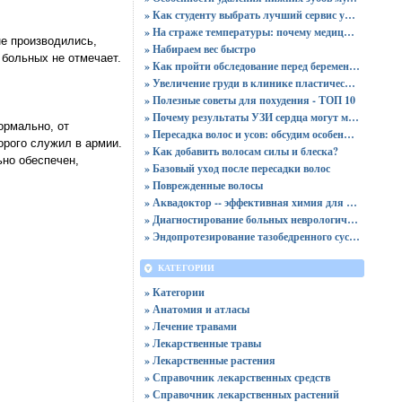
» Как студенту выбрать лучший сервис учебной помощи и не ошибиться
» На страже температуры: почему медицинские холодильники незаменимы в здравоохранении?
не производились,
» Набираем вес быстро
 больных не отмечает.
» Как пройти обследование перед беременностью
» Увеличение груди в клинике пластической хирургии
» Полезные советы для похудения - ТОП 10
» Почему результаты УЗИ сердца могут меняться от состояния человека и что это говорит о работе сердечной мышцы
ормально, от
» Пересадка волос и усов: обсудим особенности данной процедуры
орого служил в армии.
» Как добавить волосам силы и блеска?
ьно обеспечен,
» Базовый уход после пересадки волос
» Поврежденные волосы
» Аквадоктор -- эффективная химия для чистки бассейнов
» Диагностирование больных неврологическими болезнями и расстройствами в Краснодаре
» Эндопротезирование тазобедренного сустава в клинике "Кураре Хирургия"
КАТЕГОРИИ
» Категории
» Анатомия и атласы
» Лечение травами
» Лекарственные травы
» Лекарственные растения
» Справочник лекарственных средств
» Справочник лекарственных растений