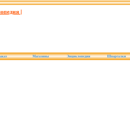
опедия |
аказ
Магазины
Энциклопедии
Шпаргалки