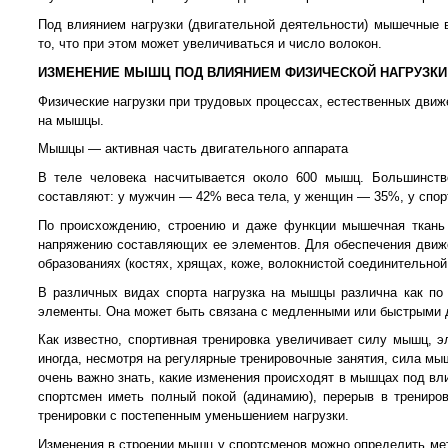
Под влиянием нагрузки (двигательной деятельности) мышечные 
то, что при этом может увеличиваться и число волокон.
ИЗМЕНЕНИЕ МЫШЦ ПОД ВЛИЯНИЕМ ФИЗИЧЕСКОЙ НАГРУЗКИ
Физические нагрузки при трудовых процессах, естественных движ
на мышцы.
Мышцы — активная часть двигательного аппарата
В теле человека насчитывается около 600 мышц. Большинст
составляют: у мужчин — 42% веса тела, у женщин — 35%, у спо
По происхождению, строению и даже функции мышечная ткань 
напряжению составляющих ее элементов. Для обеспечения движ
образованиях (костях, хрящах, коже, волокнистой соединительной т
В различных видах спорта нагрузка на мышцы различна как по 
элементы. Она может быть связана с медленными или быстрыми д
Как известно, спортивная тренировка увеличивает силу мышц, э
иногда, несмотря на регулярные тренировочные занятия, сила мы
очень важно знать, какие изменения происходят в мышцах под вл
спортсмен иметь полный покой (адинамию), перерыв в трениро
тренировки с постепенным уменьшением нагрузки.
Изменения в строении мышц у спортсменов можно определить мет