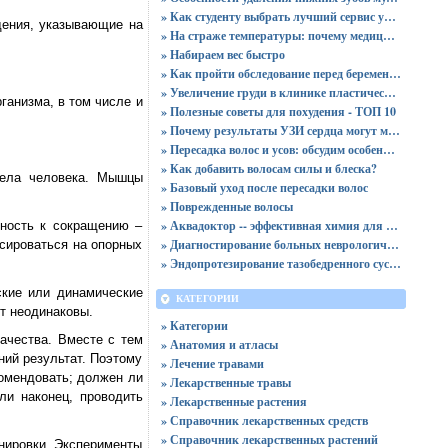
» Как студенту выбрать лучший сервис учебной помощи и не ошибиться
дения, указывающие на
» На страже температуры: почему медицинские холодильники незаменимы в здравоохранении?
» Набираем вес быстро
» Как пройти обследование перед беременностью
» Увеличение груди в клинике пластической хирургии
ганизма, в том числе и
» Полезные советы для похудения - ТОП 10
» Почему результаты УЗИ сердца могут меняться от состояния человека и что это говорит о работе сердечной мышцы
» Пересадка волос и усов: обсудим особенности данной процедуры
» Как добавить волосам силы и блеска?
тела человека. Мышцы
» Базовый уход после пересадки волос
» Поврежденные волосы
» Аквадоктор -- эффективная химия для чистки бассейнов
ность к сокращению –
» Диагностирование больных неврологическими болезнями и расстройствами в Краснодаре
сироваться на опорных
» Эндопротезирование тазобедренного сустава в клинике "Кураре Хирургия"
ские или динамические
КАТЕГОРИИ
т неодинаковы.
» Категории
ачества. Вместе с тем
» Анатомия и атласы
ний результат. Поэтому
» Лечение травами
комендовать; должен ли
» Лекарственные травы
ли наконец, проводить
» Лекарственные растения
» Справочник лекарственных средств
» Справочник лекарственных растений
нировки. Эксперименты