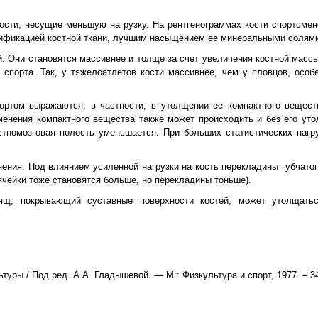
кости, несущие меньшую нагрузку. На рентгенограммах кости спортсме
ссификацией костной ткани, лучшим насыщением ее минеральными солями
 Они становятся массивнее и толще за счет увеличения костной массы
 спорта. Так, у тяжелоатлетов кости массивнее, чем у пловцов, особ
портом выражаются, в частности, в утолщении ее компактного вещес
зменения компактного вещества также может происходить и без его ут
стномозговая полость уменьшается. При больших статистических нагр
ения. Под влиянием усиленной нагрузки на кость перекладины губчато
ячейки тоже становятся больше, но перекладины тоньше).
ящ, покрывающий суставные поверхности костей, может утолщатьс
уры / Под ред. А.А. Гладышевой. — М.: Физкультура и спорт, 1977. – 34