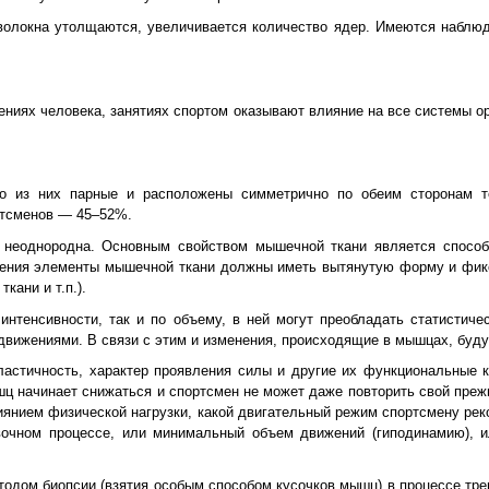
волокна утолщаются, увеличивается количество ядер. Имеются наблю
ениях человека, занятиях спортом оказывают влияние на все системы ор
во из них парные и расположены симметрично по обеим сторонам 
ртсменов — 45–52%.
неоднородна. Основным свойством мышечной ткани является способ
ения элементы мышечной ткани должны иметь вытянутую форму и фик
кани и т.п.).
интенсивности, так и по объему, в ней могут преобладать статистиче
вижениями. В связи с этим и изменения, происходящие в мышцах, буду
ластичность, характер проявления силы и другие их функциональные к
шц начинает снижаться и спортсмен не может даже повторить свой преж
иянием физической нагрузки, какой двигательный режим спортсмену ре
вочном процессе, или минимальный объем движений (гиподинамию), и
одом биопсии (взятия особым способом кусочков мышц) в процессе тре