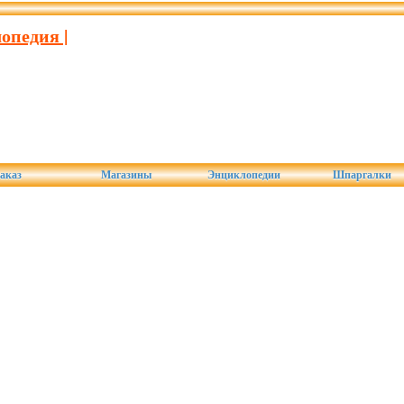
опедия |
аказ
Магазины
Энциклопедии
Шпаргалки