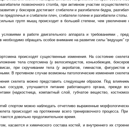
азгибатели позвоночного столба, при активном участии осуществляетс
азвития у боксеров достигают сгибатели и разгибатели бедра, разгибат
и предплечья и сгибатели плеч, сгибатели голени и разгибатели стопы.
сильных групп мышц происходит в большей степени, чем увеличение о
 условиями в работе двигательного аппарата и требованиями , пре
в необходимо обращать особое внимание на развитие силы “ведущих” г
ортсмена происходят существенные изменения. На состояние скелет
ложение тела спортсмена (у велосипедистов, конькобежцев, боксеров,
висах, при скручивании тела (у акробатов, гимнастов, фигуристов 
тными. В противном случае возможны патологические изменения скелета
енения скелета можно представить следующим образом. Под влияние
сных сосудов, улучшается питание работающего органа, прежде в
тами (надкостница, компактный слой, губчатое вещество, костномоз
нятий спортом можно наблюдать отчетливо выраженные морфологически
елета происходит на протяжении всего тренировочного процесса. При
стаются довольно продолжительное время.
м, касаются и химического состава костей, и внутреннего их строени