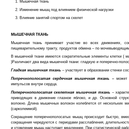
Мышечная ткань
Изменение мышц под влиянием физической нагрузки
Влияние занятий спортом на скелет
МЫШЕЧНАЯ ТКАНЬ
Мышечная ткань принимает участие во всех движениях, с
пищеварительному тракту, продуктов обмена – по мочевыводящим п
В мышечной ткани имеются сократительные элементы клетки ( ми
)Различают два вида мышечной ткани: гладкую и поперечно-поло
Гладкая мышечная ткань
– участвует в образовании стенки со
Попречнополосатая сердечная мышечная ткань
–
может 
импульсов внутри сердца.
Поперечнополосатая скелетная мышечная ткань
– характ
приводящих в движение глазное яблоко, и др. Основной стру
волокно. Длина мышечных волокон колеблется от нескольких ми
(сарколеммой).
Сокращение поперечнополосатых мышц происходит быстро, вмест
сокращения чередуются с периодами расслабления, длительность
и утомление мышц наступает медленнее. При статистической раб