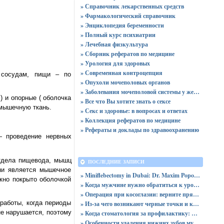
» Справочник лекарственных средств
» Фармакологический справочник
» Энциклопедия беременности
» Полный курс психиатрии
» Лечебная физкультура
» Сборник рефератов по медицине
» Урология для здоровых
» Современная контроцепция
 сосудам, пищи – по
» Опухоли мочеполовых органов
» Заболевания мочеполовой системы у женщин
) и опорные ( оболочка
» Все что Вы хотите знать о сексе
 мышечную ткань.
» Секс и здоровье: в вопросах и ответах
» Коллекция рефератов по медицине
» Рефераты и доклады по здравоохранению
— проведение нервных
отдела пищевода, мышц
ПОСЛЕДНИЕ ЗАПИСИ
ни является мышечное
» Miniflebectomy in Dubai: Dr. Maxim Popovtsev
кно покрыто оболочкой
» Когда мужчине нужно обратиться к урологу: симптомы и диагностика
» Операция при косоглазии: верните прямой и уверенный взгляд
работы, когда периоды
» Из-за чего возникают черные точки и каким образом их устранить?
е нарушается, поэтому
» Когда стоматология за профилактику: почему NOVIKOVSKI выступает против сахара
» Особенности удаления нижних зубов мудрости: показания и процесс операции