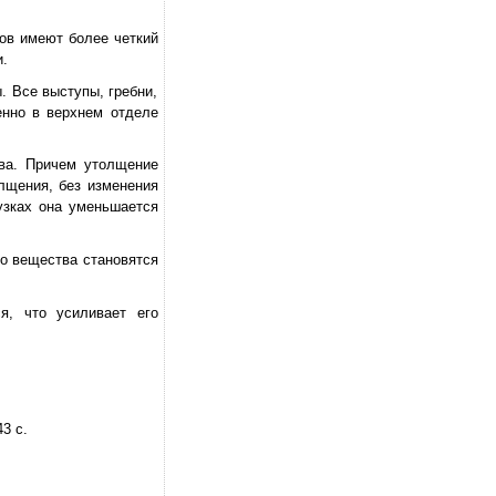
нов имеют более четкий
.
. Все выступы, гребни,
енно в верхнем отделе
тва. Причем утолщение
олщения, без изменения
узках она уменьшается
го вещества становятся
я, что усиливает его
3 с.