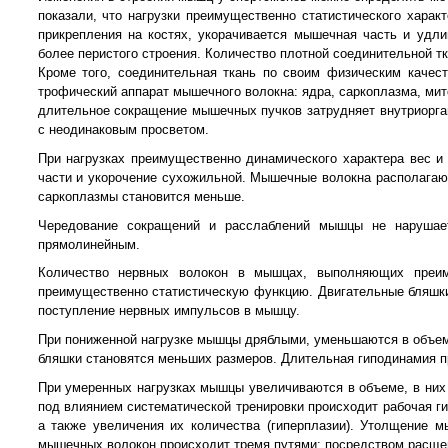
показали, что нагрузки преимущественно статистического хара
прикрепления на костях, укорачивается мышечная часть и удл
более перистого строения. Количество плотной соединительной 
Кроме того, соединительная ткань по своим физическим качес
трофический аппарат мышечного волокна: ядра, саркоплазма, ми
длительное сокращение мышечных пучков затрудняет внутриорган
с неодинаковым просветом.
При нагрузках преимущественно динамического характера вес 
части и укорочение сухожильной. Мышечные волокна располагаю
саркоплазмы становится меньше.
Чередование сокращений и расслаблений мышцы не нарушает
прямолинейным.
Количество нервных волокон в мышцах, выполняющих пре
преимущественно статистическую функцию. Двигательные бляшки
поступление нервных импульсов в мышцу.
При пониженной нагрузке мышцы дряблыми, уменьшаются в объем
бляшки становятся меньших размеров. Длительная гиподинамия 
При умеренных нагрузках мышцы увеличиваются в объеме, в них
под влиянием систематической тренировки происходит рабочая г
а также увеличения их количества (гиперплазии). Утолщение 
мышечных волокон происходит тремя путями: посредством расще