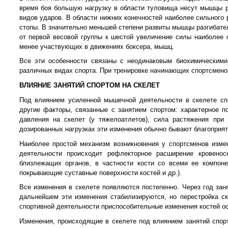
время боя большую нагрузку в области туловища несут мышцы р
видов ударов. В области нижних конечностей наиболее сильного р
стопы. В значительно меньшей степени развиты мышцы разгибател
от первой весовой группы к шестой увеличение силы наиболее 
менее участвующих в движениях боксера, мышц.
Все эти особенности связаны с неодинаковым биохимическими
различных видах спорта. При тренировке начинающих спортсмено
ВЛИЯНИЕ ЗАНЯТИЙ СПОРТОМ НА СКЕЛЕТ
Под влиянием усиленной мышечной деятельности в скелете сп
другие факторы, связанные с занятием спортом: характерное по
давления на скелет (у тяжелоатлетов), сила растяжения при 
дозированных нагрузках эти изменения обычно бывают благоприя
Наиболее простой механизм возникновения у спортсменов изм
деятельности происходит рефлекторное расширение кровено
близлежащих органов, в частности кости со всеми ее компонен
покрывающие суставные поверхности костей и др.).
Все изменения в скелете появляются постепенно. Через год за
дальнейшем эти изменения стабилизируются, но перестройка ск
спортивной деятельности приспособительные изменения костей о
Изменения, происходящие в скелете под влиянием занятий спорто