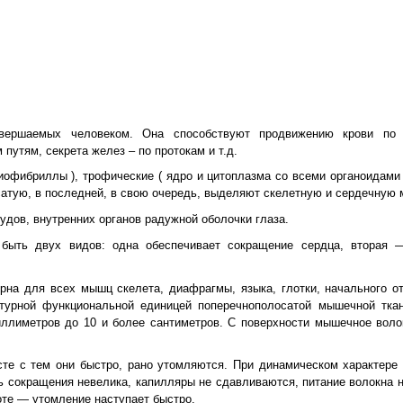
овершаемых человеком. Она способствуют продвижению крови по
утям, секрета желез – по протокам и т.д.
офибриллы ), трофические ( ядро и цитоплазма со всеми органоидами 
сатую, в последней, в свою очередь, выделяют скелетную и сердечную
судов, внутренних органов радужной оболочки глаза.
быть двух видов: одна обеспечивает сокращение сердца, вторая 
ерна для всех мышц скелета, диафрагмы, языка, глотки, начального 
ктурной функциональной единицей поперечнополосатой мышечной тка
ллиметров до 10 и более сантиметров. С поверхности мышечное воло
е с тем они быстро, рано утомляются. При динамическом характере 
 сокращения невелика, капилляры не сдавливаются, питание волокна н
оте — утомление наступает быстро.