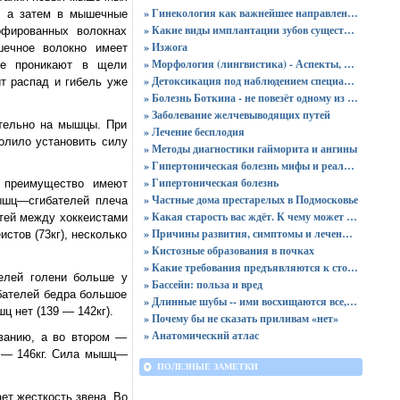
» Гинекология как важнейшее направление в медицине: особенности, лечение, диагностика
, а затем в мышечные
» Какие виды имплантации зубов существуют?
офированных волокнах
» Изжога
ечное волокно имеет
» Морфология (лингвистика) - Аспекты, изучаемые морфологией
ые проникают в щели
» Детоксикация под наблюдением специалистов
т распад и гибель уже
» Болезнь Боткина - не повезёт одному из ста
» Заболевание желчевыводящих путей
ательно на мышцы. При
» Лечение бесплодия
олило установить силу
» Методы диагностики гайморита и ангины
» Гипертоническая болезнь мифы и реальность
» Гипертоническая болезнь
е преимущество имеют
» Частные дома престарелых в Подмосковье
ышц—сгибателей плеча
» Какая старость вас ждёт. К чему может привести жестокое обращение с ребёнком
тей между хоккеистами
» Причины развития, симптомы и лечение хронического пиелонефрита
стов (73кг), несколько
» Кистозные образования в почках
» Какие требования предъявляются к стоматологическому оборудованию?
елей голени больше у
» Бассейн: польза и вред
ибателей бедра большое
» Длинные шубы -- ими восхищаются все, но идут они не всем
ц нет (139 — 142кг).
» Почему бы не сказать приливам «нет»
» Анатомический атлас
ванию, а во втором —
в — 146кг. Сила мышц—
ПОЛЕЗНЫЕ ЗАМЕТКИ
ет жесткость звена. Во