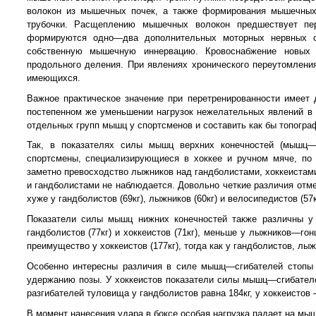
волокон из мышечных почек, а также формирования мышечных 
трубочки. Расщеплению мышечных волокон предшествует пер
формируются одно—два дополнительных моторных нервных о
собственную мышечную иннервацию. Кровоснабжение новых 
продольного деления. При явлениях хронического переутомлени
имеющихся.
Важное практическое значение при перетренированности имеет 
постепенном же уменьшении нагрузок нежелательных явлений в 
отдельных групп мышц у спортсменов и составить как бы топогра
Так, в показателях силы мышц верхних конечностей (мышц—с
спортсмены, специализирующиеся в хоккее и ручном мяче, п
заметно превосходство лыжников над гандболистами, хоккеистам
и гандболистами не наблюдается. Довольно четкие различия отме
хуже у гандболистов (69кг), лыжников (60кг) и велосипедистов (57
Показатели силы мышц нижних конечностей также различны у
гандболистов (77кг) и хоккеистов (71кг), меньше у лыжников—го
преимущество у хоккеистов (177кг), тогда как у гандболистов, л
Особенно интересны различия в силе мышц—сгибателей стопы 
удержанию позы. У хоккеистов показатели силы мышц—сгибателе
разгибателей туловища у гандболистов равна 184кг, у хоккеистов 
В момент нанесения удара в боксе особая нагрузка падает на мыш