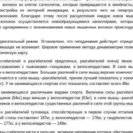
волокон из клеток сателлитов, которые превращаются в миобласты
естройка их моторной иннервации, в результате чего на гипертр
кончания. Благодаря этому после расщепления каждое новое мыш
волокон осуществляется новообразующимися капиллярами, котор
я одновременно с возникновением новых мышечных волокон происходи
двигательный режим. Установлено, что гиподинамия действует отриц
мышцах не возникает. Широкое применение метода динамометрии позв
фическую карту.
гибателей и разгибателей предплечья, разгибателей плеча) явно
о сравнению с лыжниками—гонщиками, и велосипедистами. В силе м
и и велосипедистами. Больших различий в силе мышц верхних конечнос
чаются в силе мышц—разгибателей, причем лучший показатель у хоккеи
кг). У не занимающихся спортом этот показатель составляет всего 48кг.
 занимающихся различными видами спорта. Величина силы разгибат
нщиков (64кг),еще меньше у велосипедистов (63кг). в силе мышц—разг
ыжников и велосипедистов существенных различий в силе этой группы мыш
и разгибателей туловища, способствующих в первом случае отталки
й стопы составляют 187кг, у велосипедистов — 176кг, у гандболисто
— 177кг, а у велосипедистов — 149кг.
цы сгибатели кисти и пальцев, активное напряжение которых обеспечива