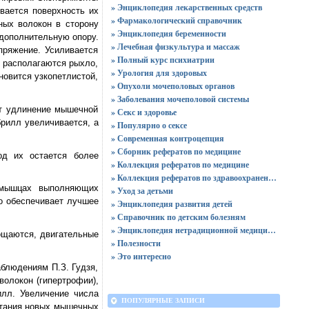
» Энциклопедия лекарственных средств
вается поверхность их
» Фармакологический справочник
ных волокон в сторону
» Энциклопедия беременности
 дополнительную опору.
» Лечебная физкультура и массаж
пряжение. Усиливается
» Полный курс психиатрии
 располагаются рыхло,
» Урология для здоровых
новится узкопетлистой,
» Опухоли мочеполовых органов
» Заболевания мочеполовой системы
ит удлинение мышечной
» Секс и здоровье
рилл увеличивается, а
» Популярно о сексе
» Современная контроцепция
» Сборник рефератов по медицине
од их остается более
» Коллекция рефератов по медицине
» Коллекция рефератов по здравоохранению
 мышцах выполняющих
» Уход за детьми
о обеспечивает лучшее
» Энциклопедия развития детей
» Справочник по детским болезням
» Энциклопедия нетрадиционной медицины
ощаются, двигательные
» Полезности
» Это интересно
блюдениям П.З. Гудзя,
олокон (гипертрофии),
илл. Увеличение числа
ПОПУЛЯРНЫЕ ЗАПИСИ
стания новых мышечных