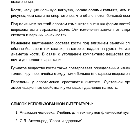
окостенения.
Кости, несущие большую нагрузку, богаче солями кальция, чем 
рисунок, чем кости не спортсменов, что объясняется большей о
Под влиянием занятий спортом изменяется внешняя форма костей.
шероховатости выражены резче. Эти изменения зависят от вида
скелета и верхних конечностях.
Изменение внутреннего состава кости под влиянием занятий с
обычно больше в тех костях, на которые падает нагрузка. Но и
диаметра кости. В связи с утолщение компактного вещества ко
почти до полного зарастания
Губчатое вещество кости также претерпевает определенные измен
толще, крупнее, ячейки между ними больше (в старшем возрасте 
Переломы у спортсменов срастаются быстрее. Суставной хр
амортизационные свойства и уменьшает давление на кость.
СПИСОК ИСПОЛЬЗОВАННОЙ ЛИТЕРАТУРЫ:
Анатомия человека: Учебник для техникумов физической культ
С.Л. Аксельрод “Спорт и здоровье”.