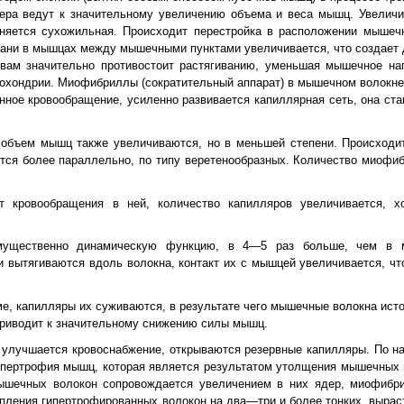
ктера ведут к значительному увеличению объема и веса мышц. Увеличи
иняется сухожильная. Происходит перестройка в расположении мышеч
ткани в мышцах между мышечными пунктами увеличивается, что создает
твам значительно противостоит растягиванию, уменьшая мышечное на
тохондрии. Миофибриллы (сократительный аппарат) в мышечном волокне
ное кровообращение, усиленно развивается капиллярная сеть, она ста
и объем мышц также увеличиваются, но в меньшей степени. Происход
тся более параллельно, по типу веретенообразных. Количество миофиб
 кровообращения в ней, количество капилляров увеличивается, х
имущественно динамическую функцию, в 4—5 раз больше, чем в
 вытягиваются вдоль волокна, контакт их с мышцей увеличивается, чт
е, капилляры их суживаются, в результате чего мышечные волокна ист
приводит к значительному снижению силы мышц.
 улучшается кровоснабжение, открываются резервные капилляры. По на
ипертрофия мышц, которая является результатом утолщения мышечных в
мышечных волокон сопровождается увеличением в них ядер, миофибр
пления гипертрофированных волокон на два—три и более тонких, выра