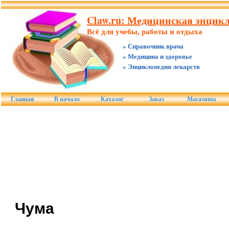
Claw.ru: Медицинская энцикл
Всё для учебы, работы и отдыха
» Справочник врача
» Медицина и здоровье
» Энциклопедия лекарств
Главная
В начало
Каталог
Заказ
Магазины
Чума