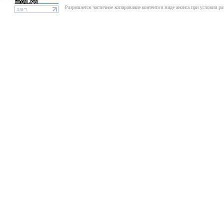
Разрешается частичное копирование контента в виде анонса при условии р