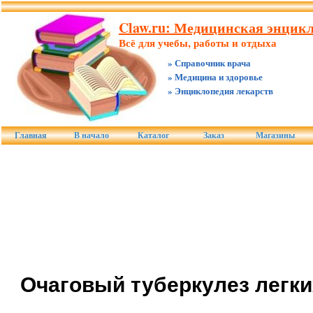
Claw.ru: Медицинская энцикл
Всё для учебы, работы и отдыха
» Справочник врача
» Медицина и здоровье
» Энциклопедия лекарств
Главная
В начало
Каталог
Заказ
Магазины
Очаговый туберкулез легки