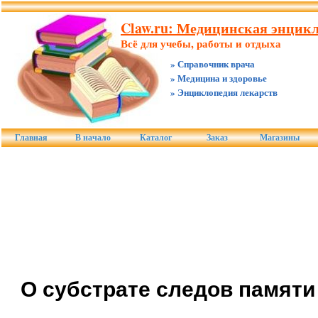
Claw.ru: Медицинская энцикл
Всё для учебы, работы и отдыха
» Справочник врача
» Медицина и здоровье
» Энциклопедия лекарств
Главная
В начало
Каталог
Заказ
Магазины
О субстрате следов памяти