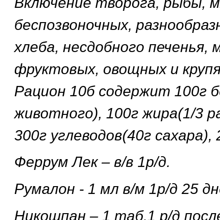
Включение творога, рыбы, м
беспозвоночных, разнообраз
хлеба, несдобного печенья, 
фруктовых, овощных и крупя
Рацион 10б содержит 100г б
животного), 100г жира(1/3 
300г углеводов(40г сахара), 
Феррум Лек – в/в 1р/д.
Румалон - 1 мл в/м 1р/д 25 дн
Никошпан – 1 таб.1 р/д посл