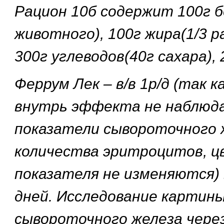
Рацион 10б содержит 100г б
животного), 100г жира(1/3 
300г углеводов(40г сахара), 
Феррум Лек – в/в 1р/д (так к
внутрь эффекта не наблюд
показатели сывороточного 
количества эритроцитов, ц
показателя не изменяются) 
дней. Исследование картины
сывороточного железа через