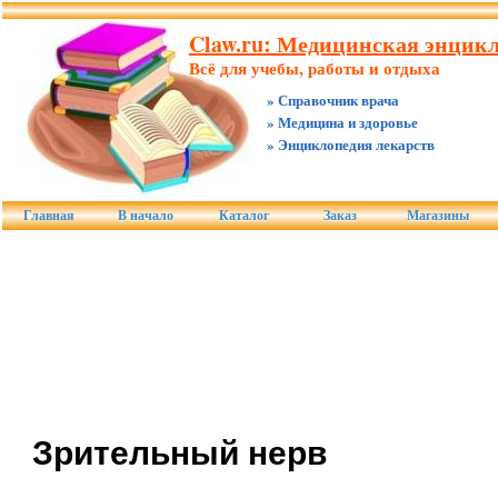
Claw.ru: Медицинская энцикл
Всё для учебы, работы и отдыха
» Справочник врача
» Медицина и здоровье
» Энциклопедия лекарств
Главная
В начало
Каталог
Заказ
Магазины
Зрительный нерв