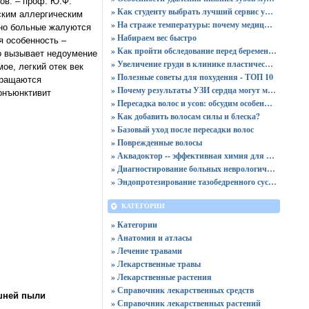
ов. – проф. Ю.Ф.
» Как студенту выбрать лучший сервис учебной помощи и не ошибиться
ским аллергическим
» На страже температуры: почему медицинские холодильники незаменимы в здравоохранении?
чно больные жалуются
» Набираем вес быстро
я особенность –
» Как пройти обследование перед беременностью
о вызывает недоумение
» Увеличение груди в клинике пластической хирургии
ое, легкий отек век
» Полезные советы для похудения - ТОП 10
бращаются
» Почему результаты УЗИ сердца могут меняться от состояния человека и что это говорит о работе сердечной мышцы
конъюнктивит
» Пересадка волос и усов: обсудим особенности данной процедуры
» Как добавить волосам силы и блеска?
» Базовый уход после пересадки волос
» Поврежденные волосы
» Аквадоктор -- эффективная химия для чистки бассейнов
» Диагностирование больных неврологическими болезнями и расстройствами в Краснодаре
» Эндопротезирование тазобедренного сустава в клинике "Кураре Хирургия"
КАТЕГОРИИ
» Категории
» Анатомия и атласы
» Лечение травами
» Лекарственные травы
» Лекарственные растения
» Справочник лекарственных средств
шней пыли
» Справочник лекарственных растений