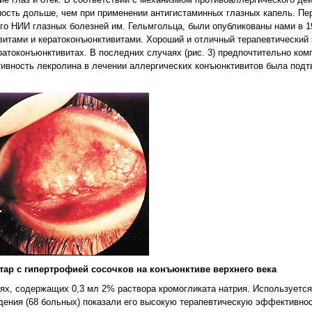
ность дольше, чем при применении антигистаминных глазных капель. Пе
о НИИ глазных болезней им. Гельмгольца, были опубликованы нами в 199
витами и кератоконъюнктивитами. Хороший и отличный терапевтический
ратоконъюнктивитах. В последних случаях (рис. 3) предпочтительно ком
вность лекролина в лечении аллергических конъюнктивитов была подт
атар с гипертрофией сосочков на конъюнктиве верхнего века
ях, содержащих 0,3 мл 2% раствора кромогликата натрия. Используется
дения (68 больных) показали его высокую терапевтическую эффективност