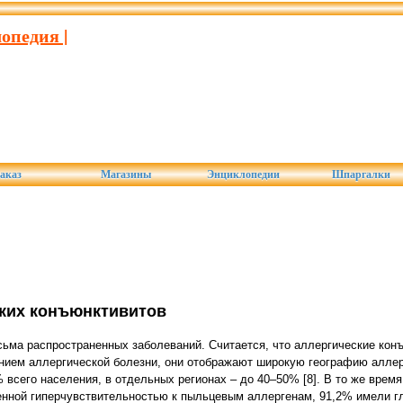
опедия |
аказ
Магазины
Энциклопедии
Шпаргалки
ских конъюнктивитов
сьма распространенных заболеваний. Считается, что аллергические ко
ением аллергической болезни, они отображают широкую географию аллер
всего населения, в отдельных регионах – до 40–50% [8]. В то же время
нной гиперчувствительностью к пыльцевым аллергенам, 91,2% имели гл