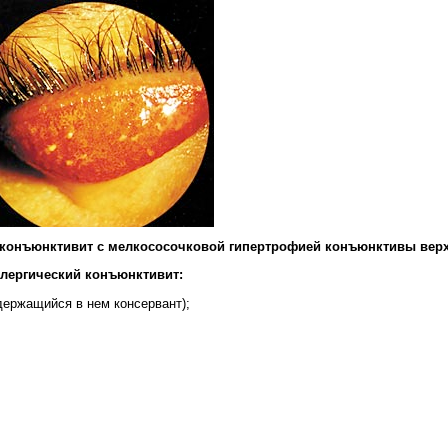
 конъюнктивит с мелкососочковой гипертрофией конъюнктивы верх
лергический конъюнктивит:
держащийся в нем консервант);