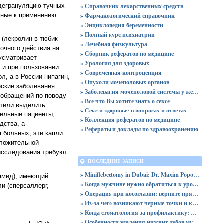
 дегрануляцию тучных
» Справочник лекарственных средств
енные к применению
» Фармакологический справочник
» Энциклопедия беременности
» Полный курс психиатрии
 (лекролин в тюбик–
» Лечебная физкультура
очного действия на
» Сборник рефератов по медицине
усматривает
» Урология для здоровых
 и при пользовании
» Современная контроцепция
л, а в России нипагин,
» Опухоли мочеполовых органов
еские заболевания
» Заболевания мочеполовой системы у женщин
о обращений по поводу
» Все что Вы хотите знать о сексе
олили выделить
» Секс и здоровье: в вопросах и ответах
тельные пациенты,
» Коллекция рефератов по медицине
дства, а
» Рефераты и доклады по здравоохранению
м больных, эти капли
оложительной
 исследования требуют
ПОСЛЕДНИЕ ЗАПИСИ
» Miniflebectomy in Dubai: Dr. Maxim Popovtsev
самид), имеющий
» Когда мужчине нужно обратиться к урологу: симптомы и диагностика
и (сперсаллерг,
» Операция при косоглазии: верните прямой и уверенный взгляд
» Из-за чего возникают черные точки и каким образом их устранить?
» Когда стоматология за профилактику: почему NOVIKOVSKI выступает против сахара
» Особенности удаления нижних зубов мудрости: показания и процесс операции