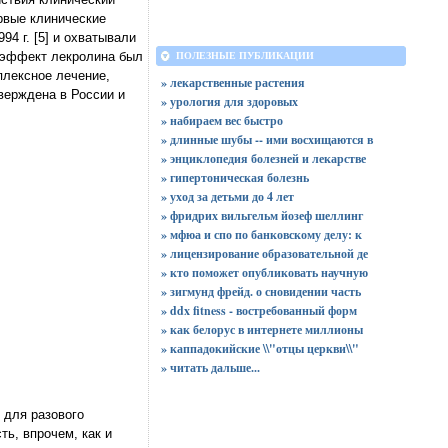
рвые клинические
4 г. [5] и охватывали
 эффект лекролина был
ПОЛЕЗНЫЕ ПУБЛИКАЦИИ
плексное лечение,
» лекарственные растения
верждена в России и
» урология для здоровых
» набираем вес быстро
» длинные шубы -- ими восхищаются в
» энциклопедия болезней и лекарстве
» гипертоническая болезнь
» уход за детьми до 4 лет
» фридрих вильгельм йозеф шеллинг
» мфюа и спо по банковскому делу: к
» лицензирование образовательной де
» кто поможет опубликовать научную
» зигмунд фрейд. о сновидении часть
» ddx fitness - востребованный форм
» как белорус в интернете миллионы
» каппадокийские \\"отцы церкви\\"
»
читать дальше...
 для разового
ь, впрочем, как и