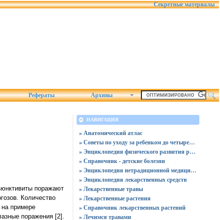
Секретные материалы
Рефераты
Архивы
НАВИГАЦИЯ
» Анатомический атлас
» Советы по уходу за ребенком до четырех лет
» Энциклопедия физического развития ребенка
» Справочник - детские болезни
» Энциклопедия нетрадиционной медицины
» Энциклопедия лекарственных средств
нъюнктивиты поражают
» Лекарственные травы
гозов. Количество
» Лекарственные растения
 на примере
» Справочник лекарственных растений
азные поражения [2].
» Лечимся травами