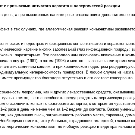
т с признаками нитчатого кератита и аллергической реакции
 в день, а при выраженных папиллярных разрастаниях дополнительно на
фект в тех случаях, где аллергическая реакция конъюнктивы развивает
онических и подострых инфекционных конъюнктивитов и кератоконъюнк
 клинической картине многих заболеваний глаз инфекционной природы: в
бковых, паразитарных. Это позволило нам обосновать включение в ком
чала внутрь (1981), а затем (1996) и местно – глазные капли кромоглик
я антигистаминным каплям, а при хроническом подостром рецидивирую
ндивидуальную непереносимость препаратов. В любом случае из числа 
 имеет преимущество благодаря отсутствию в его составе консерванта.
особенность лекролина, как и других лекарственных средств, оказывающ
 тучных клеток, – его способность предупреждать аллергическую реакц
можно исключить контакт с факторами аллергии, к которым он чувствите
 1–2 раза в день не менее чем за 1–2 недели до контакта. Важно уменьш
ии, как домашняя пыль, загрязненность рабочего места, тараканы, дом
 Необходимо помнить, что у больных, страдающих аллергией, глазные ка
о аллергический конъюнктивит, но и общую реакцию в виде крапивницы и