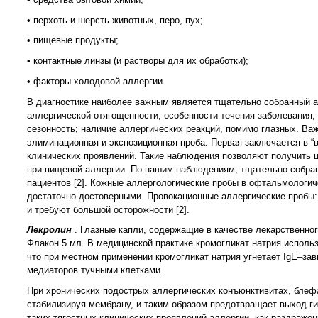
• перхоть и шерсть животных, перо, пух;
• пищевые продукты;
• контактные линзы (и растворы для их обработки);
• факторы холодовой аллергии.
В диагностике наиболее важным является тщательно собранный а
аллергической отягощенности; особенности течения заболевания;
сезонность; наличие аллергических реакций, помимо глазных. Ва
элиминационная и экспозиционная проба. Первая заключается в “
клинических проявлений. Такие наблюдения позволяют получить 
при пищевой аллергии. По нашим наблюдениям, тщательно собра
пациентов [2]. Кожные аллергологические пробы в офтальмологи
достаточно достоверными. Провокационные аллергические пробы:
и требуют большой осторожности [2].
Лекролин
. Глазные капли, содержащие в качестве лекарственно
Флакон 5 мл. В медицинской практике кромогликат натрия использ
что при местном применении кромогликат натрия угнетает IgE–за
медиаторов тучными клетками.
При хронических подострых аллергических конъюнктивитах, блеф
стабилизируя мембрану, и таким образом предотвращает выход г
таких тягостных клинических проявлений аллергии, как раздражен