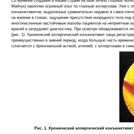
Со времени создания в нашей стране на базе МНИИ глазных болезн
Майчук) накоплен огромный опыт по глазным аллергозам. Уже с 
конъюнктивитом, выделенных сравнительно недавно в самостояте
на жжение в глазах, ощущение присутствия инородного тела под 
многочисленные настойчивые жалобы пациентов на неприятные о
врачей и затрудняет диагностику. При осмотре обнаруживается ле
(рис. 1). Хронический аллергический конъюнктивит чаще регистр
преимущественно в зимний период, когда большую часть времени п
сочетается с бронхиальной астмой, атопией, с аллергозами в сем
Рис. 1. Хронический аллергический конъюнктиви