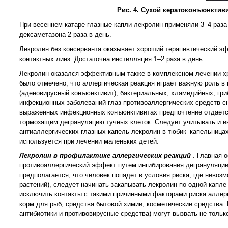
Рис. 4. Сухой кератоконъюнктиви
При весеннем катаре глазные капли лекролин применяли 3–4 раза
дексаметазона 2 раза в день.
Лекролин без консерванта оказывает хороший терапевтический эф
контактных линз. Достаточна инстилляция 1–2 раза в день.
Лекролин оказался эффективным также в комплексном лечении хр
было отмечено, что аллергическая реакция играет важную роль в
(аденовирусный конъюнктивит), бактериальных, хламидийных, гри
инфекционных заболеваний глаз противоаллергических средств сна
выраженных инфекционных конъюнктивитах предпочтение отдаетс
тормозящим дегрануляцию тучных клеток. Следует учитывать и и
антиаллергических глазных капель лекролин в тюбик–капельницах
используется при лечении маленьких детей.
Лекролин в профилактике аллергических реакций
. Главная 
противоаллергический эффект путем ингибирования дегрануляции
предполагается, что человек попадет в условия риска, где невоз
растений), следует начинать закапывать лекролин по одной капле
исключить контакты с такими причинными факторами риска аллерг
корм для рыб, средства бытовой химии, косметические средства.
антибиотики и противовирусные средства) могут вызвать не тольк