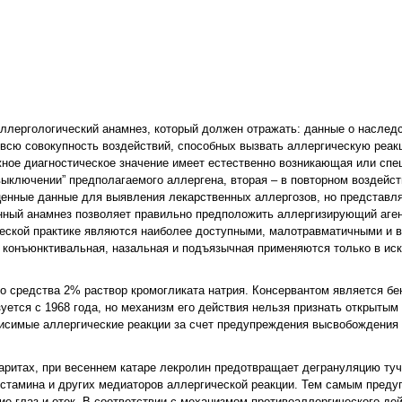
ллергологический анамнез, который должен отражать: данные о наслед
 всю совокупность воздействий, способных вызвать аллергическую реак
жное диагностическое значение имеет естественно возникающая или сп
выключении” предполагаемого аллергена, вторая – в повторном воздейст
ценные данные для выявления лекарственных аллергозов, но представл
нный анамнез позволяет правильно предположить аллергизирующий аген
ческой практике являются наиболее доступными, малотравматичными и в
 конъюнктивальная, назальная и подъязычная применяются только в и
го средства 2% раствор кромогликата натрия. Консервантом является бе
уется с 1968 года, но механизм его действия нельзя признать открытым
висимые аллергические реакции за счет предупреждения высвобождения 
аритах, при весеннем катаре лекролин предотвращает дегрануляцию туч
истамина и других медиаторов аллергической реакции. Тем самым преду
ие глаз и отек. В соответствии с механизмом противоаллергического де