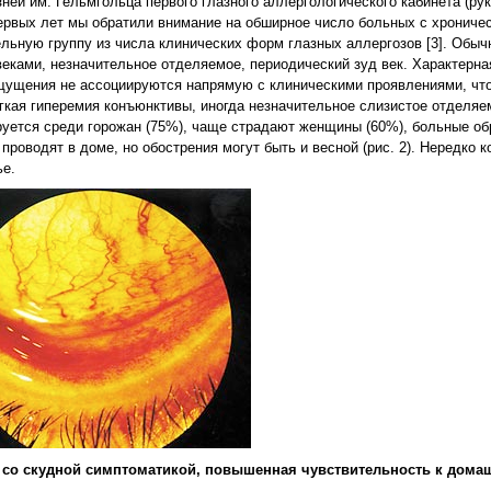
ей им. Гельмгольца первого глазного аллергологического кабинета (рук
первых лет мы обратили внимание на обширное число больных с хрониче
льную группу из числа клинических форм глазных аллергозов [3]. Обы
веками, незначительное отделяемое, периодический зуд век. Характерна
щущения не ассоциируются напрямую с клиническими проявлениями, чт
гкая гиперемия конъюнктивы, иногда незначительное слизистое отделяем
ируется среди горожан (75%), чаще страдают женщины (60%), больные о
роводят в доме, но обострения могут быть и весной (рис. 2). Нередко 
ье.
т со скудной симптоматикой, повышенная чувствительность к дома