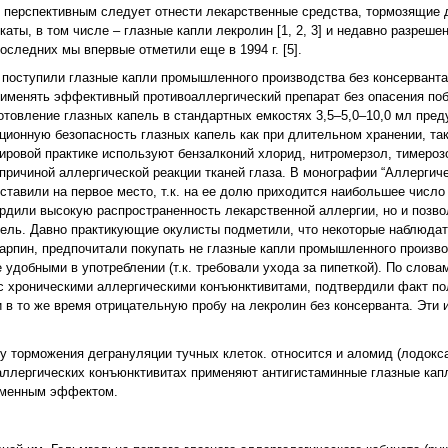
е перспективным следует отнести лекарственные средства, тормозящие
икаты, в том числе – глазные капли лекролин [1, 2, 3] и недавно разреш
оследних мы впервые отметили еще в 1994 г. [5].
поступили глазные капли промышленного производства без консерванта
применять эффективный противоаллергический препарат без опасения поб
товление глазных капель в стандартных емкостях 3,5–5,0–10,0 мл пред
ионную безопасность глазных капель как при длительном хранении, так
ровой практике используют бензалконий хлорид, нитромерзол, тимерозо
 причиной аллергической реакции тканей глаза. В монографии “Аллергич
поставили на первое место, т.к. на ее долю приходится наибольшее числ
ердили высокую распространенность лекарственной аллергии, но и позв
пель. Давно практикующие окулисты подметили, что некоторые наблюда
арпин, предпочитали покупать не глазные капли промышленного произво
 удобными в употреблении (т.к. требовали ухода за пипеткой). По слова
с хроническими аллергическими конъюнктивитами, подтвердили факт п
 в то же время отрицательную пробу на лекролин без консерванта. Эти
у торможения дегрануляции тучных клеток. относится и аломид (лодок
аллергических конъюнктивитах применяют антигистаминные глазные капл
еменным эффектом.