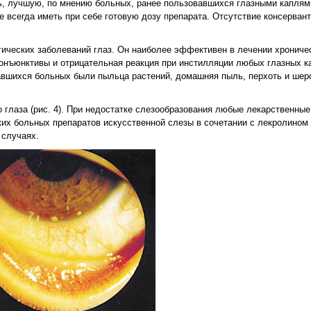
ь, лучшую, по мнению больных, ранее пользовавшихся глазными каплям
е всегда иметь при себе готовую дозу препарата. Отсутствие консерван
гических заболеваний глаз. Он наиболее эффективен в лечении хрониче
 конъюнктивы и отрицательная реакция при инстилляции любых глазных 
вшихся больных были пыльца растений, домашняя пыль, перхоть и шер
глаза (рис. 4). При недостатке слезообразования любые лекарственные
х больных препаратов искусственной слезы в сочетании с лекролином (
 случаях.