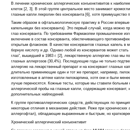
В лечении хронических аллергических конъюнктивитов к наиболе
клеток [2, 3]. В этой группе центральное место занимают кромогл
глазные капли лекролин без консерванта [6], хотя преимущество п
Таким образом в офтальмологическую практику в России впервые 
капельницах без консерванта). Это первый случай, когда можно 
глаз консерванта. По требованиям Фармакопеи промышленное изго
включение в состав консерванта, обеспечивающего противоинфекц
открытым флаконом. В качестве консервантов глазных капель в ми
борную кислоту и др. Однако любой из консервантов может стать
глаз”, вышедшей в 1983 г. [2], лекарственную аллергию глаз мы 
глазных аллергозов (30,4%). Последующие годы не только подтв
аллергию на лекарственный препарат и на консервант глазных ка
длительно применяющие один и тот же препарат, например, пилок
изготовленные в аптеке капли пилокарпина, хотя они и были менее
лучше переносятся. Кожные тесты, которые мы ставили больным 
аллергической пробы на глазные капли, содержащие консервант, и
дополнительных наблюдений.
К группе противоаллергических средств, действующих по принцип
некоторые отличия в механизме действия. Реже при хронических 
аллергофтал), обладающие выраженным и быстрым, но кратковр
Хронический аллергический конъюнктивит