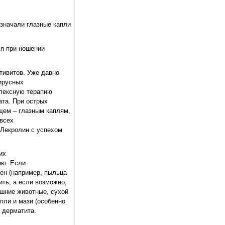
значали глазные капли
ся при ношении
тивитов. Уже давно
ирусных
плексную терапию
ата. При острых
щем – глазным каплям,
всех
 Лекролин с успехом
их
ию. Если
лен (например, пыльца
ить, а если возможно,
ашние животные, сухой
пли и мази (особенно
 дерматита.